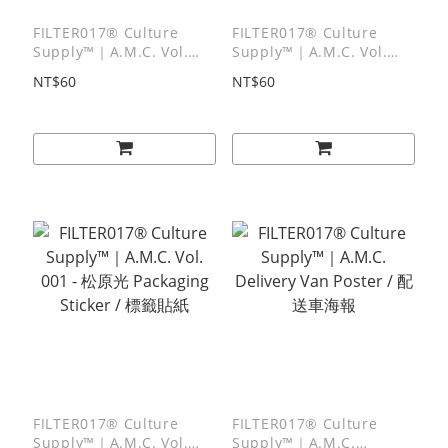
FILTER017® Culture
FILTER017® Culture
Supply™｜A.M.C. Vol.
Supply™｜A.M.C. Vol.
003 - 櫻井万里明
002 - 稲葉充 Packaging
NT$60
NT$60
Packaging Sticker / 標籤
Sticker / 標籤貼紙
貼紙
FILTER017® Culture
FILTER017® Culture
Supply™｜A.M.C. Vol.
Supply™｜A.M.C.