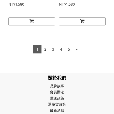
005 - 町田ヒロチカ "Let's
004 - 林梣 "Dog Never
NT$1,580
NT$1,580
Go Downtown"Tee / 圖像
Eat Dog" Tee / 圖像短T
短T
1
2
3
4
5
»
關於我們
品牌故事
會員辦法
運送政策
退換貨政策
最新消息