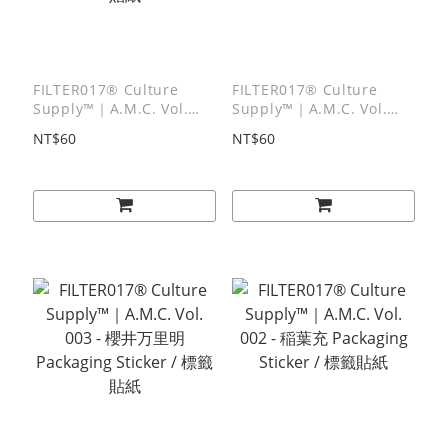
FILTER017® Culture
FILTER017® Culture
Supply™｜A.M.C. Vol.
Supply™｜A.M.C. Vol.
005 - 町田ヒロチカ
004 - 林梣 Packaging
NT$60
NT$60
Packaging Sticker / 標籤
Sticker / 標籤貼紙
貼紙