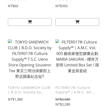
001 - 松原光 Packaging
Delivery Van Poster / 配
NT$60
NT$350
Sticker / 標籤貼紙
送車海報
TOKYO SANDWICH CLUB
FILTER017® Culture
| B.D.O. Society by
Supply™｜A.M.C. Vol.
FILTER017® Culture
003 藝術家微型膠囊企劃
NT$1,380
NT$2,580
Supply™ T.S.C. Ueno
MARIA SAKURAI - 櫻井万
NT$2,280
Store Opening Souvenir
里明 Limited Box Set / 限