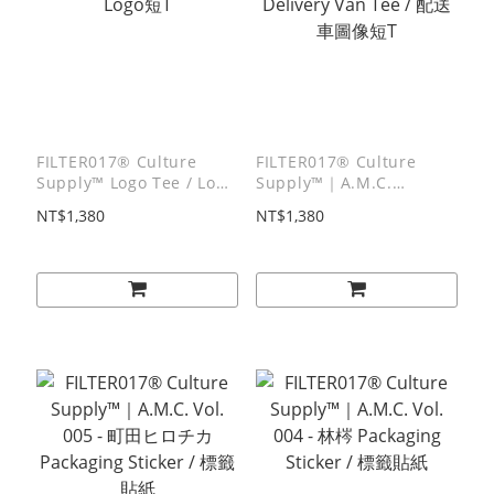
FILTER017® Culture
FILTER017® Culture
Supply™ Logo Tee / Logo
Supply™｜A.M.C.
短T
Delivery Van Tee / 配送車
NT$1,380
NT$1,380
圖像短T