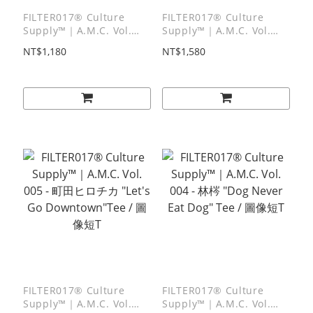
FILTER017® Culture
FILTER017® Culture
Supply™｜A.M.C. Vol.
Supply™｜A.M.C. Vol.
001 - 松原光 Canvas
005 - 町田ヒロチカ "Let's
NT$1,180
NT$1,580
Sling Tote Bag / 帆布側背
Go Downtown" Pocket
托特包
Tee / 口袋短T
FILTER017® Culture
FILTER017® Culture
Supply™｜A.M.C. Vol.
Supply™｜A.M.C. Vol.