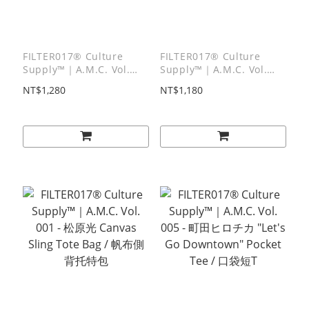
FILTER017® Culture
FILTER017® Culture
Supply™｜A.M.C. Vol.
Supply™｜A.M.C. Vol.
004 - 林梣 Canvas
002 - 稲葉充 Canvas
NT$1,280
NT$1,180
Drawstring Tote Bag / 水
Sling Tote Bag / 帆布側背
洗束口肩背包
托特包