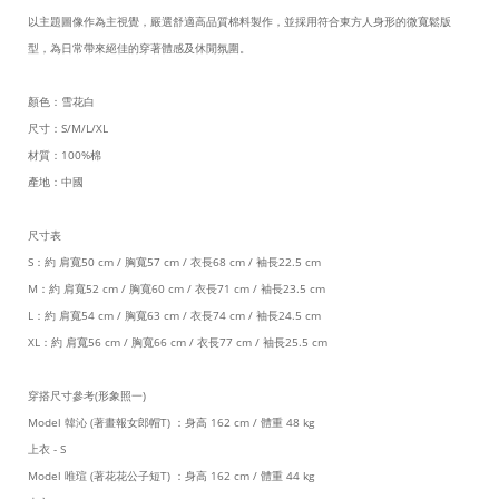
以主題圖像作為主視覺，嚴選舒適高品質棉料製作，並採用符合東方人身形的微寬鬆版
型，為日常帶來絕佳的穿著體感及休閒氛圍。
顏色：雪花白
尺寸：S/M/L/XL
材質：100%棉
產地：中國
尺寸表
S：約 肩寬50 cm / 胸寬57 cm / 衣長68 cm / 袖長22.5 cm
M：約 肩寬52 cm / 胸寬60 cm / 衣長71 cm / 袖長23.5 cm
L：約 肩寬54 cm / 胸寬63 cm / 衣長74 cm / 袖長24.5 cm
XL：約 肩寬56 cm / 胸寬66 cm / 衣長77 cm / 袖長25.5 cm
穿搭尺寸參考(形象照一)
Model 韓沁 (著畫報女郎帽T) ：身高 162 cm / 體重 48 kg
上衣 - S
Model 唯瑄 (著花花公子短T) ：身高 162 cm
/ 體重 44 kg