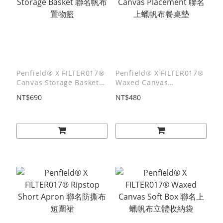
Penfield® X FILTER017®
Penfield® X FILTER017®
Canvas Storage Basket
Waxed Canvas
聯名帆布置物籃
Placement 聯名上蠟帆布
NT$690
NT$480
餐桌墊