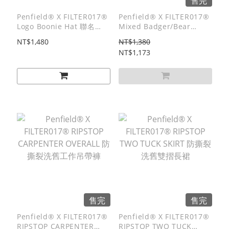
售完
Penfield® X FILTER017®
Penfield® X FILTER017®
Logo Boonie Hat 聯名
Mixed Badger/Bear
Logo機能登山戰術帽
Washed Tee 聯名米斯獾/
NT$1,480
NT$1,380
熊洗舊短Tee
NT$1,173
售完
售完
Penfield® X FILTER017®
Penfield® X FILTER017®
RIPSTOP CARPENTER
RIPSTOP TWO TUCK