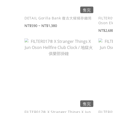
售完
DETAIL Gorilla Bank 復古大猩猩存錢筒
FILTER0
Oson E
NT$590 ~ NT$1,380
NT$2,68
售完
FILTER017® X Stranger Things X Jun
FILTER0