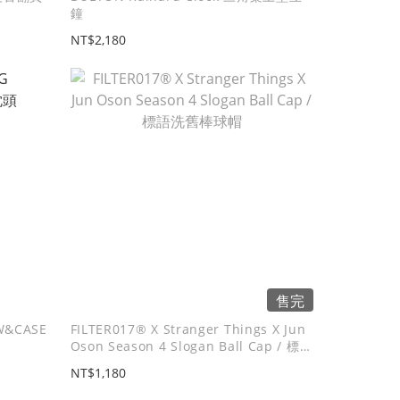
鐘
NT$2,180
售完
OW&CASE
FILTER017® X Stranger Things X Jun
Oson Season 4 Slogan Ball Cap / 標語
洗舊棒球帽
NT$1,180