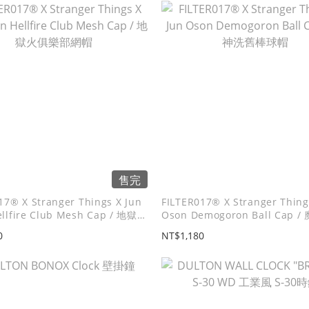
售完
17® X Stranger Things X Jun
FILTER017® X Stranger Thing
llfire Club Mesh Cap / 地獄火
Oson Demogoron Ball Cap 
網帽
棒球帽
0
NT$1,180