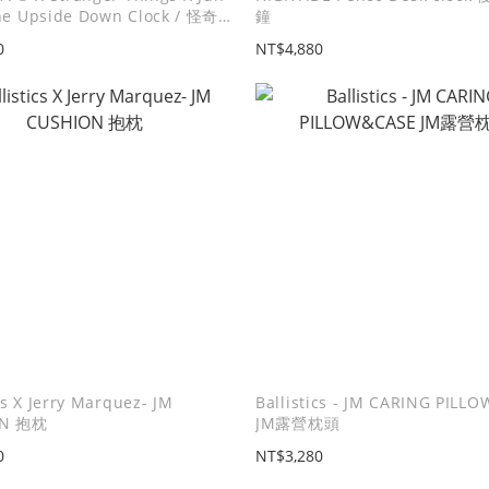
e Upside Down Clock / 怪奇
鐘
鐘
0
NT$4,880
cs X Jerry Marquez- JM
Ballistics - JM CARING PILL
ON 抱枕
JM露營枕頭
0
NT$3,280