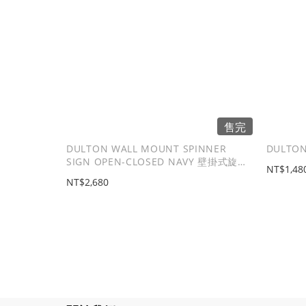
售完
DULTON WALL MOUNT SPINNER
DULTON
SIGN OPEN-CLOSED NAVY 壁掛式旋轉
NT$1,48
掛牌 - 米白
NT$2,680