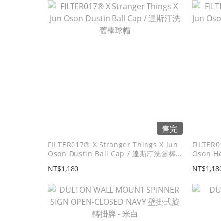
售完
FILTER017® X Stranger Things X Jun
FILTER0
Oson Dustin Ball Cap / 達斯汀洗舊棒
Oson He
球帽
俱樂部
NT$1,180
NT$1,18