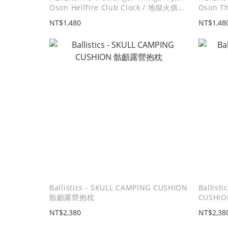
Oson Hellfire Club Clock / 地獄火俱樂
Oson Th
部掛鐘
物語掛
NT$1,480
NT$1,48
Ballistics - SKULL CAMPING CUSHION
Ballisti
骷顱露營抱枕
CUSHI
NT$2,380
NT$2,38