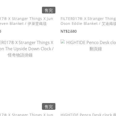
售完
17® X Stranger Things X Jun
FILTER017® X Stranger Thing
leven Blanket / 伊萊雯織毯
Oson Eddie Blanket / 艾迪織
0
NT$2,680
售完
17® X Stranger Things X Jun
HIGHTIDE Penco Desk clock 復古翻頁