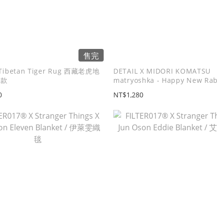
售完
 Tibetan Tiger Rug 西藏老虎地
DETAIL X MIDORI KOMATSU
身款
matryoshka - Happy New Ra
俄羅斯娃娃
0
NT$1,280