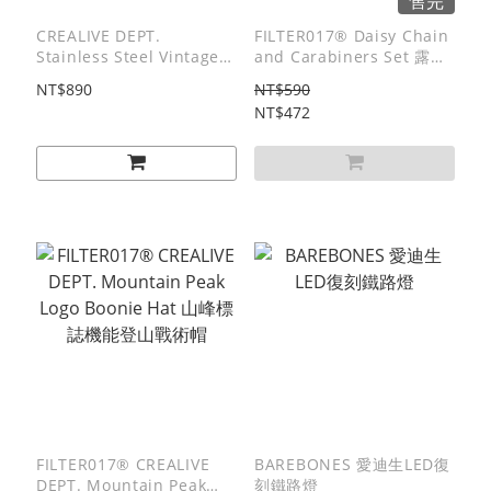
售完
CREALIVE DEPT.
FILTER017® Daisy Chain
Stainless Steel Vintage
and Carabiners Set 露營
Cutlery Set 日製不鏽鋼舊
掛繩組
NT$890
NT$590
化三合一刀叉組
NT$472
FILTER017® CREALIVE
BAREBONES 愛迪生LED復
DEPT. Mountain Peak
刻鐵路燈