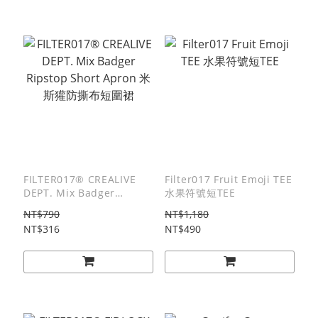
FILTER017® CREALIVE
Filter017 Fruit Emoji TEE
DEPT. Mix Badger
水果符號短TEE
Ripstop Short Apron 米
NT$790
NT$1,180
斯獾防撕布短圍裙
NT$316
NT$490