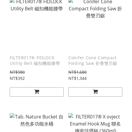
FILTER017® FIDLOCK
Conifer Cone Compact
Utility Belt 磁扣機能腰帶
Folding Saw 折疊雙刃鋸
NT$980
NT$1,680
NT$392
NT$1,344