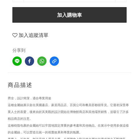
加入購物車
加入追蹤清單
分享到
商品描述
齊全，設計簡潔，適合專業用途
這種金屬絲展示架在美國書店、家居用品店、百貨公司和餐具部都很常見。它最初深受專
業人士的喜愛，後來由於其美觀的設計開始在博物館商店和其他場所銷售，並吸引了許多
精品商店的注意。
這種樹脂包裹的金屬絲可以牢固地固定厚重的參考書和其他物品。在展示中使用多個這樣
的金屬絲，可以營造出統一的視覺效果和專業的氛圍。