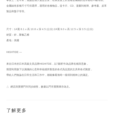
事實上，近年來，無論是個人還是企業，在展覽會上對這種金屬絲的需求都在不斷增長。
金屬絲有多種尺寸可供選擇，適用於各種物品，從卡片、CD、漫畫到相簿、參考書、皮革
製品和盤子等等。
尺寸：1A寬 8.1 x 高 10.8 x 深 4.5 (公分) 2A
寬 9.0 x 高 12.5 x 深 3.5 (公分)
材質：鋅，聚氯乙烯
產地：美國
HIGHTIDE —
來自日本的日本高級文具品牌HIGHITDE，以“滿潮”作為品牌名稱與意象，
期望利用旗下以滿滿的心意和幸福感所製造的各式高品質的文具和各式雜貨，
帶給人們無論在日常生活和工作中，都能像看海時一樣得到精神上的滿足。
△ 網店與實體門市同步銷售，數量以門市實際庫存為主。
了解更多