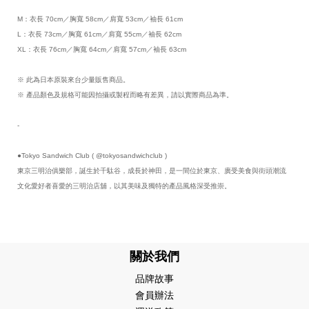
M：衣長 70cm／胸寬 58cm／肩寬 53cm／袖長 61cm
L：衣長 73cm／胸寬 61cm／肩寬 55cm／袖長 62cm
XL：衣長 76cm／胸寬 64cm／肩寬 57cm／袖長 63cm
※ 此為日本原裝來台少量販售商品。
※ 產品顏色及規格可能因拍攝或製程而略有差異，請以實際商品為準。
-
●Tokyo Sandwich Club ( @tokyosandwichclub )
東京三明治俱樂部，誕生於千駄谷，成長於神田，是一間位於東京、廣受美食與街頭潮流
文化愛好者喜愛的三明治店舖，以其美味及獨特的產品風格深受推崇。
關於我們
品牌故事
會員辦法