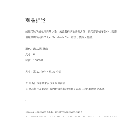
商品描述
能輕鬆裝下錢包與日常小物，無論逛街或散步都方便。採用厚實帆布製作，耐用
包身點綴簡約的 Tokyo Sandwich Club 標誌，低調又有型。
顏色：米白/黑/軍綠
尺寸：F
材質：100%棉
尺寸：高 21 公分 × 寬 37 公分
※ 此為日本原裝來台少量販售商品。
※ 產品顏色及規格可能因拍攝或製程而略有差異，請以實際商品為準。
-
●Tokyo Sandwich Club ( @tokyosandwichclub )