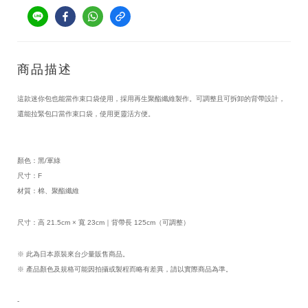
商品描述
這款迷你包也能當作束口袋使用，採用再生聚酯纖維製作。可調整且可拆卸的背帶設計，
還能拉緊包口當作束口袋，使用更靈活方便。
顏色：黑/軍綠
尺寸：F
材質：棉、聚酯纖維
尺寸：高 21.5cm × 寬 23cm｜背帶長 125cm（可調整）
※ 此為日本原裝來台少量販售商品。
※ 產品顏色及規格可能因拍攝或製程而略有差異，請以實際商品為準。
-