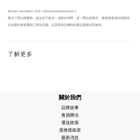
●Tokyo Sandwich Club ( @tokyosandwichclub )
東京三明治俱樂部，誕生於千駄谷，成長於神田，是一間位於東京、廣受美食與街頭潮流
文化愛好者喜愛的三明治店舖，以其美味及獨特的產品風格深受推崇。
了解更多
關於我們
品牌故事
會員辦法
運送政策
退換貨政策
最新消息