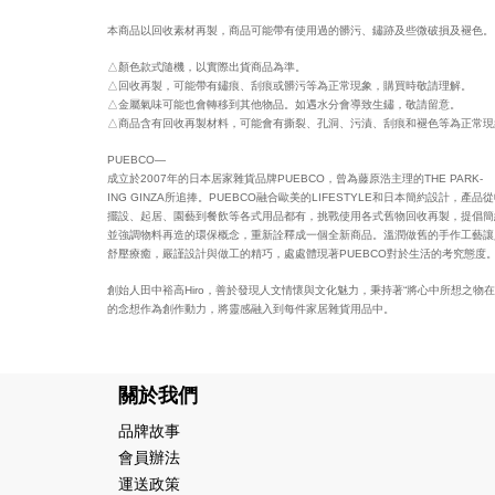
本商品以回收素材再製，商品可能帶有使用過的髒污、鏽跡及些微破損及褪色。
△顏色款式隨機，以實際出貨商品為準。
△回收再製，可能帶有鏽痕、刮痕或髒污等為正常現象，購買時敬請理解。
△金屬氣味可能也會轉移到其他物品。如遇水分會導致生鏽，敬請留意。
△商品含有回收再製材料，可能會有撕裂、孔洞、污漬、刮痕和褪色等為正常現
PUEBCO—
成立於2007年的日本居家雜貨品牌PUEBCO，曾為藤原浩主理的THE PARK-
ING GINZA所追捧。PUEBCO融合歐美的LIFESTYLE和日本簡約設計，產品
擺設、起居、園藝到餐飲等各式用品都有，挑戰使用各式舊物回收再製，提倡簡
並強調物料再造的環保概念，重新詮釋成一個全新商品。溫潤做舊的手作工藝讓
舒壓療癒，嚴謹設計與做工的精巧，處處體現著PUEBCO對於生活的考究態度
創始人田中裕高Hiro，善於發現人文情懷與文化魅力，秉持著“將心中所想之物在
的念想作為創作動力，將靈感融入到每件家居雜貨用品中。
關於我們
品牌故事
會員辦法
運送政策