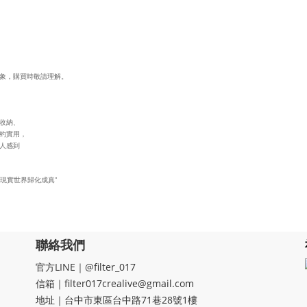
象，購買時敬請理解。
從收納、
約實用，
人感到
。
現實世界歸化成真”
聯絡我們
官方LINE｜@filter_017
信箱｜filter017crealive@gmail.com
地址｜​台中市東區台中路71巷28號1樓