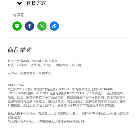
送貨方式
分享到
商品描述
尺寸：約寬450 x 深650 x 高80毫米
材質：布料/棉、坐墊/棉（外層），聚酯纖維（填充物）
洗滌時，請將枕套取下單獨手洗。
PUEBCO—
成立於2007年的日本居家雜貨品牌PUEBCO，曾為藤原浩主理的THE PARK-
ING GINZA所追捧。PUEBCO融合歐美的LIFESTYLE和日本簡約設計，產品從收納、
擺設、起居、園藝到餐飲等各式用品都有，挑戰使用各式舊物回收再製，提倡簡約實用，
並強調物料再造的環保概念，重新詮釋成一個全新商品。溫潤做舊的手作工藝讓人感到
舒壓療癒，嚴謹設計與做工的精巧，處處體現著PUEBCO對於生活的考究態度。
創始人田中裕高Hiro，善於發現人文情懷與文化魅力，秉持著“將心中所想之物在現實世界
歸化成真”
的念想作為創作動力，將靈感融入到每件家居雜貨用品中。