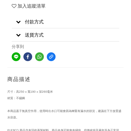
加入追蹤清單
付款方式
送貨方式
分享到
商品描述
尺寸：高250 x 寬190 x 深260毫米
材質：不鏽鋼
本商品蓋子無真空作用，使用時出水口可能會因為轉緊有漏水的狀況，
建議在下方放置盛
水容器。
PUEBCO 商品含有回收再製材料，商品本身可能會有鏽痕、些微破損及褪色等為正常現