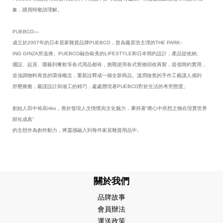
象，購買時敬請理解。
PUEBCO—
成立於2007年的日本居家雜貨品牌PUEBCO，曾為藤原浩主理的THE PARK-
ING GINZA所追捧。PUEBCO融合歐美的LIFESTYLE和日本簡約設計，產品從收納、
擺設、起居、園藝到餐飲等各式用品都有，挑戰使用各式舊物回收再製，提倡簡約實用，
並強調物料再造的環保概念，重新詮釋成一個全新商品。溫潤做舊的手作工藝讓人感到
舒壓療癒，嚴謹設計與做工的精巧，處處體現著PUEBCO對於生活的考究態度。
創始人田中裕高Hiro，善於發現人文情懷與文化魅力，秉持著“將心中所想之物在現實世界
歸化成真”
的念想作為創作動力，將靈感融入到每件家居雜貨用品中。
關於我們
品牌故事
會員辦法
運送政策