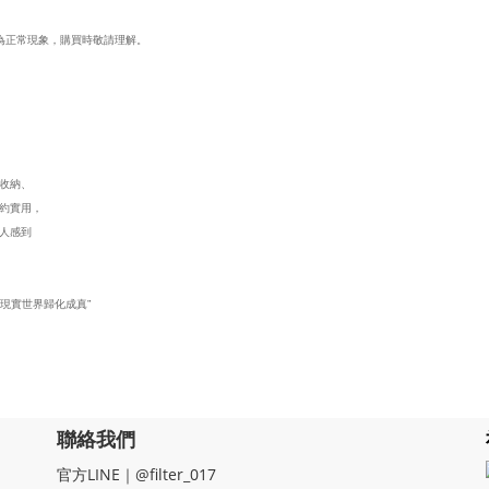
等為正常現象，購買時敬請理解。
從收納、
約實用，
人感到
。
現實世界歸化成真”
聯絡我們
官方LINE｜@filter_017