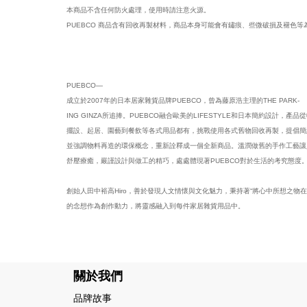
本商品不含任何防火處理，使用時請注意火源。
PUEBCO 商品含有回收再製材料，商品本身可能會有鏽痕、些微破損及褪色
PUEBCO—
成立於2007年的日本居家雜貨品牌PUEBCO，曾為藤原浩主理的THE PARK-
ING GINZA所追捧。PUEBCO融合歐美的LIFESTYLE和日本簡約設計，產品
擺設、起居、園藝到餐飲等各式用品都有，挑戰使用各式舊物回收再製，提倡簡
並強調物料再造的環保概念，重新詮釋成一個全新商品。溫潤做舊的手作工藝讓
舒壓療癒，嚴謹設計與做工的精巧，處處體現著PUEBCO對於生活的考究態度
創始人田中裕高Hiro，善於發現人文情懷與文化魅力，秉持著“將心中所想之物在
的念想作為創作動力，將靈感融入到每件家居雜貨用品中。
關於我們
品牌故事