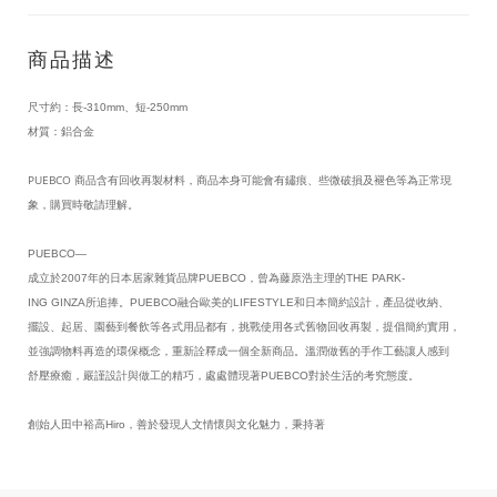
商品描述
尺寸約：長-310mm、短-250mm
材質：鋁合金
PUEBCO 商品含有回收再製材料，商品本身可能會有鏽痕、些微破損及褪色等為正常現
象，購買時敬請理解。
PUEBCO—
成立於2007年的日本居家雜貨品牌PUEBCO，曾為藤原浩主理的THE PARK-
ING GINZA所追捧。PUEBCO融合歐美的LIFESTYLE和日本簡約設計，產品從收納、
擺設、起居、園藝到餐飲等各式用品都有，挑戰使用各式舊物回收再製，提倡簡約實用，
並強調物料再造的環保概念，重新詮釋成一個全新商品。溫潤做舊的手作工藝讓人感到
舒壓療癒，嚴謹設計與做工的精巧，處處體現著PUEBCO對於生活的考究態度。
創始人田中裕高Hiro，善於發現人文情懷與文化魅力，秉持著