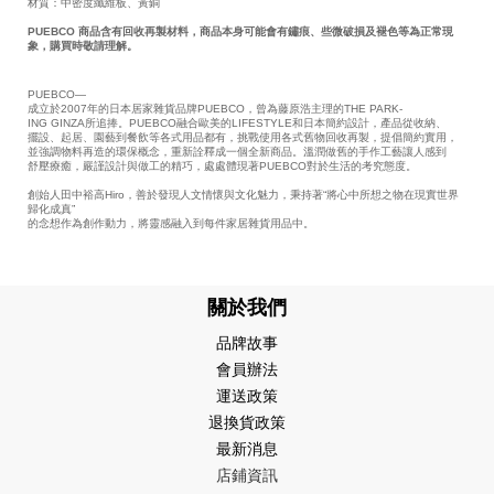
材質：中密度纖維板、黃銅
PUEBCO 商品含有回收再製材料，商品本身可能會有鏽痕、些微破損及褪色等為正常現
象，購買時敬請理解。
PUEBCO—
成立於2007年的日本居家雜貨品牌PUEBCO，曾為藤原浩主理的THE PARK-
ING GINZA所追捧。PUEBCO融合歐美的LIFESTYLE和日本簡約設計，產品從收納、
擺設、起居、園藝到餐飲等各式用品都有，挑戰使用各式舊物回收再製，提倡簡約實用，
並強調物料再造的環保概念，重新詮釋成一個全新商品。溫潤做舊的手作工藝讓人感到
舒壓療癒，嚴謹設計與做工的精巧，處處體現著PUEBCO對於生活的考究態度。
創始人田中裕高Hiro，善於發現人文情懷與文化魅力，秉持著“將心中所想之物在現實世界
歸化成真”
的念想作為創作動力，將靈感融入到每件家居雜貨用品中。
關於我們
品牌故事
會員辦法
運送政策
退換貨政策
最新消息
店鋪資訊