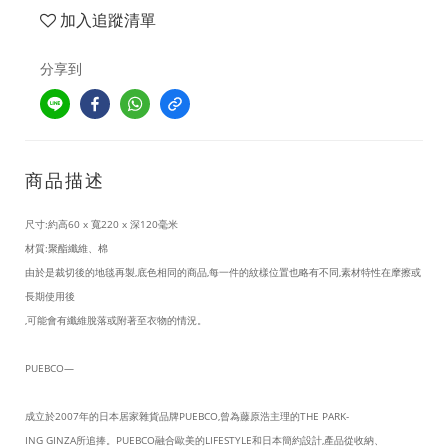
加入追蹤清單
分享到
商品描述
尺寸:約高60 x 寬220 x 深120毫米
材質:聚酯纖維、棉
由於是裁切後的地毯再製,底色相同的商品,每一件的紋樣位置也略有不同,素材特性在摩擦或
長期使用後
,可能會有纖維脫落或附著至衣物的情況。
PUEBCO—
成立於2007年的日本居家雜貨品牌PUEBCO,曾為藤原浩主理的THE PARK-
ING GINZA所追捧。PUEBCO融合歐美的LIFESTYLE和日本簡約設計,產品從收納、