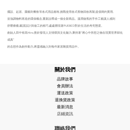
擺設、起居、園藝到餐飲等各式用品都有,挑戰使用各式舊物回收再製,提倡簡約實用,
並強調物料再造的環保概念,重新詮釋成一個全新商品。溫潤做舊的手作工藝讓人感到
舒壓療癒,嚴謹設計與做工的精巧,處處體現著PUEBCO對於生活的考究態度。
創始人田中裕高Hiro,善於發現人文情懷與文化魅力,秉持著“將心中所想之物在現實世界歸化
成真”
的念想作為創作動力,將靈感融入到每件家居雜貨用品中。
關於我們
品牌故事
會員辦法
運送政策
退換貨政策
最新消息
店鋪資訊
聯絡我們