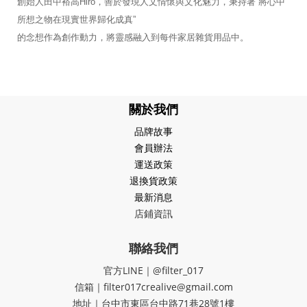
創始人田中裕高Hiro，善於發現人文情懷與文化魅力，秉持著“將心中
所想之物在現實世界歸化成真”
的念想作為創作動力，將靈感融入到每件家居雜貨用品中。
關於我們
品牌故事
會員辦法
運送政策
退換貨政策
最新消息
店鋪資訊
聯絡我們
官方LINE｜@filter_017
信箱｜filter017crealive@gmail.com
地址｜​台中市東區台中路71巷28號1樓