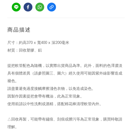
商品描述
尺寸：約高370 x 寬400 x 深200毫米
材質：回收塑膠、鋁
提把軟管配色為隨機，以實際出貨商品為準。此外，面料的色澤濃淡
具有個體差異（請參照圖三、圖六）經久使用可能因紫外線影響造成
褪色。
請盡量避免過度接觸摩擦淺色衣物，以免造成染色。
因製作因素提把會帶有機油，此為正常現象。
使用前請以中性洗劑或酒精，搭配棉花棒清理軟管內外。
△回收再製，可能帶有鏽痕、刮痕或髒污等為正常現象，購買時敬請
理解。