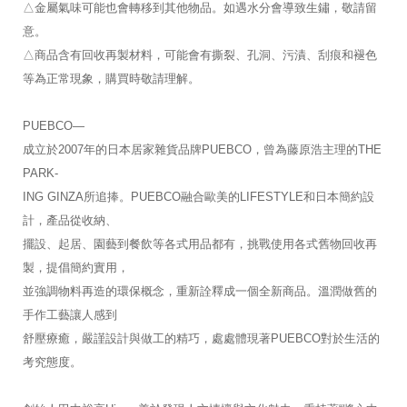
△金屬氣味可能也會轉移到其他物品。如遇水分會導致生鏽，敬請留
意。
△商品含有回收再製材料，可能會有撕裂、孔洞、污漬、刮痕和褪色
等為正常現象，購買時敬請理解。
PUEBCO—
成立於2007年的日本居家雜貨品牌PUEBCO，曾為藤原浩主理的THE 
PARK-
ING GINZA所追捧。PUEBCO融合歐美的LIFESTYLE和日本簡約設
計，產品從收納、
擺設、起居、園藝到餐飲等各式用品都有，挑戰使用各式舊物回收再
製，提倡簡約實用，
並強調物料再造的環保概念，重新詮釋成一個全新商品。溫潤做舊的
手作工藝讓人感到
舒壓療癒，嚴謹設計與做工的精巧，處處體現著PUEBCO對於生活的
考究態度。