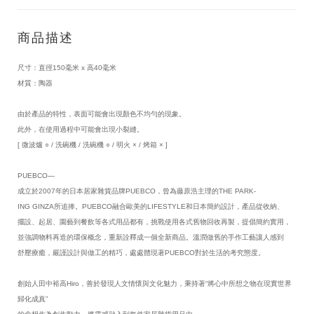
商品描述
尺寸：直徑150毫米 x 高40毫米
材質：陶器
由於產品的特性，表面可能會出現顏色不均勻的現象。
此外，在使用過程中可能會出現小裂縫。
[ 微波爐 ○ / 洗碗機 / 洗碗機 ○ / 明火 × / 烤箱 × ]
PUEBCO—
成立於2007年的日本居家雜貨品牌PUEBCO，曾為藤原浩主理的THE PARK-
ING GINZA所追捧。PUEBCO融合歐美的LIFESTYLE和日本簡約設計，產品從收納、
擺設、起居、園藝到餐飲等各式用品都有，挑戰使用各式舊物回收再製，提倡簡約實用，
並強調物料再造的環保概念，重新詮釋成一個全新商品。溫潤做舊的手作工藝讓人感到
舒壓療癒，嚴謹設計與做工的精巧，處處體現著PUEBCO對於生活的考究態度。
創始人田中裕高Hiro，善於發現人文情懷與文化魅力，秉持著“將心中所想之物在現實世界
歸化成真”