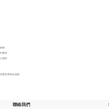
從收納、
約實用，
人感到
。
現實世界歸化成真”
聯絡我們