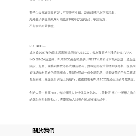
蓋子以金屬罐回收再製，可能帶有生鏽、刮痕或髒污為正常現象。
此外蓋子的金屬氣味可能也會轉移到其他物品，敬請留意。
不包含絨布置物盒。
PUEBCO—
成立於2007年的日本居家雜貨品牌PUEBCO，曾為藤原浩主理的THE PARK-
ING GINZA所追捧。PUEBCO融合歐美的LIFESTYLE和日本簡約設計，產品
擺設、起居、園藝到餐飲等各式用品都有，挑戰使用各式舊物回收再製，提倡簡
並強調物料再造的環保概念，重新詮釋成一個全新商品。溫潤做舊的手作工藝讓
舒壓療癒，嚴謹設計與做工的精巧，處處體現著PUEBCO對於生活的考究態度
創始人田中裕高Hiro，善於發現人文情懷與文化魅力，秉持著“將心中所想之物在
的念想作為創作動力，將靈感融入到每件家居雜貨用品中。
關於我們