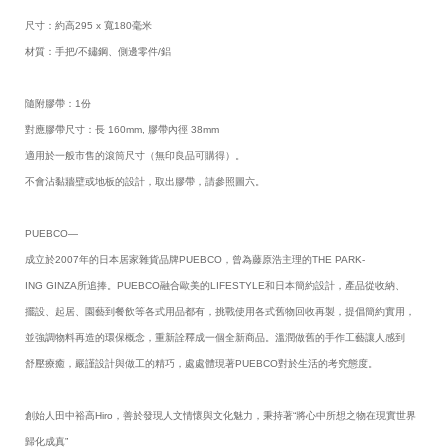
尺寸：約高295 x 寬180毫米
材質：手把/不鏽鋼、側邊零件/鋁
隨附膠帶：1份
對應膠帶尺寸：長 160mm, 膠帶內徑 38mm
適用於一般市售的滾筒尺寸（無印良品可購得）。
不會沾黏牆壁或地板的設計，取出膠帶，請參照圖六。
PUEBCO—
成立於2007年的日本居家雜貨品牌PUEBCO，曾為藤原浩主理的THE PARK-
ING GINZA所追捧。PUEBCO融合歐美的LIFESTYLE和日本簡約設計，產品從收納、
擺設、起居、園藝到餐飲等各式用品都有，挑戰使用各式舊物回收再製，提倡簡約實用，
並強調物料再造的環保概念，重新詮釋成一個全新商品。溫潤做舊的手作工藝讓人感到
舒壓療癒，嚴謹設計與做工的精巧，處處體現著PUEBCO對於生活的考究態度。
創始人田中裕高Hiro，善於發現人文情懷與文化魅力，秉持著“將心中所想之物在現實世界
歸化成真”