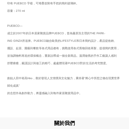
印有 PUEBCO 字樣，可堆疊並附有手把的簡約玻璃杯。
容量：270 ml
PUEBCO—
成立於2007年的日本居家雜貨品牌PUEBCO，曾為藤原浩主理的THE PARK-
ING GINZA所追捧。PUEBCO融合歐美的LIFESTYLE和日本簡約設計，產品從收納、
擺設、起居、園藝到餐飲等各式用品都有，挑戰使用各式舊物回收再製，提倡簡約實用，
並強調物料再造的環保概念，重新詮釋成一個全新商品。溫潤做舊的手作工藝讓人感到
舒壓療癒，嚴謹設計與做工的精巧，處處體現著PUEBCO對於生活的考究態度。
創始人田中裕高Hiro，善於發現人文情懷與文化魅力，秉持著“將心中所想之物在現實世界
歸化成真”
的念想作為創作動力，將靈感融入到每件家居雜貨用品中。
關於我們