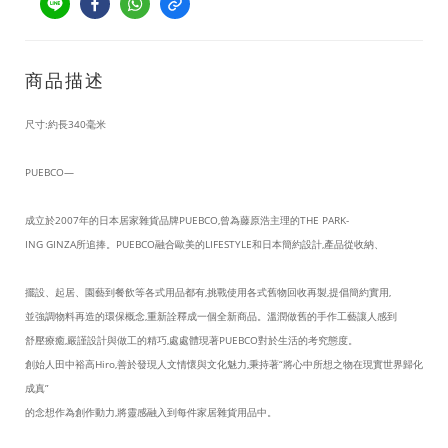
商品描述
尺寸:約長340毫米
PUEBCO—
成立於2007年的日本居家雜貨品牌PUEBCO,曾為藤原浩主理的THE PARK-
ING GINZA所追捧。PUEBCO融合歐美的LIFESTYLE和日本簡約設計,產品從收納、
擺設、起居、園藝到餐飲等各式用品都有,挑戰使用各式舊物回收再製,提倡簡約實用,
並強調物料再造的環保概念,重新詮釋成一個全新商品。溫潤做舊的手作工藝讓人感到
舒壓療癒,嚴謹設計與做工的精巧,處處體現著PUEBCO對於生活的考究態度。
創始人田中裕高Hiro,善於發現人文情懷與文化魅力,秉持著“將心中所想之物在現實世界歸化
成真”
的念想作為創作動力,將靈感融入到每件家居雜貨用品中。