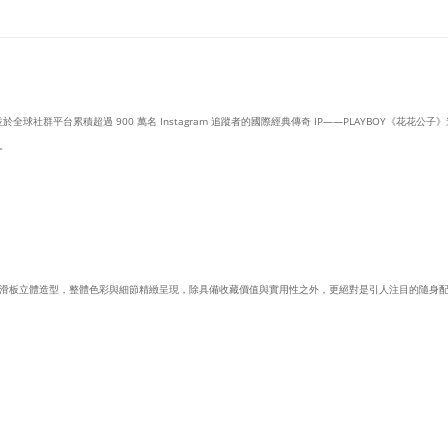
於全球社群平台累積超過 900 萬名 Instagram 追蹤者的國際經典傳奇 IP——PLAYBOY《花花公
。
滑板立體造型，整體色彩與細節精緻呈現，除具備收藏價值與實用性之外，更絕對是引人注目的隨身