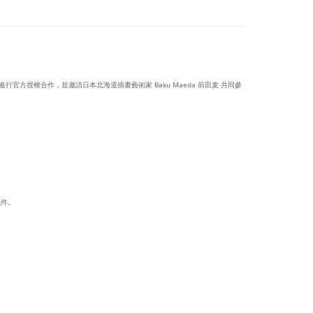
子》進行官方授權合作，並邀請日本北海道插畫藝術家 Baku Maeda 前田麦 共同參
配件。