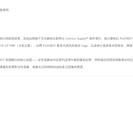
復透明。
設計執行與創意統籌，並由品牌旗下文化藝術企劃單位 Culture Supply™ 製作發行。核心聚焦以 PLAY
 OF FIRE（火焰之眼）」詮釋 PLAYBOY 最具代表性的兔頭 Logo，以及紳士兔與兔女郎角色
YBOY 長期關注的核心命題——女性形象如何在當代語境中被想像與詮釋。同時藉此回望並致敬過去
傳遞與形塑對女性形象、都會生活與精神自由的多元想像與態度。