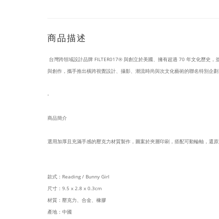
商品描述
台灣跨領域設計品牌 FILTER017® 與創立於美國、擁有超過 70 年文化歷史，並
與創作，攜手推出橫跨視覺設計、攝影、潮流時尚與次文化藝術的聯名特別企劃
-
商品簡介
選用加厚且充滿手感的壓克力材質製作，圖案於夾層印刷，搭配可動輪軸，還原
款式：Reading / Bunny Girl
尺寸：9.5 x 2.8 x 0.3cm
材質：壓克力、合金、橡膠
產地：中國