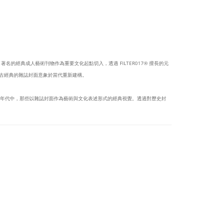
BOY 著名的經典成人藝術刊物作為重要文化起點切入，透過 FILTER017® 擅長的元
，將復古經典的雜誌封面意象於當代重新建構。
特定年代中，那些以雜誌封面作為藝術與文化表述形式的經典視覺。透過對歷史封