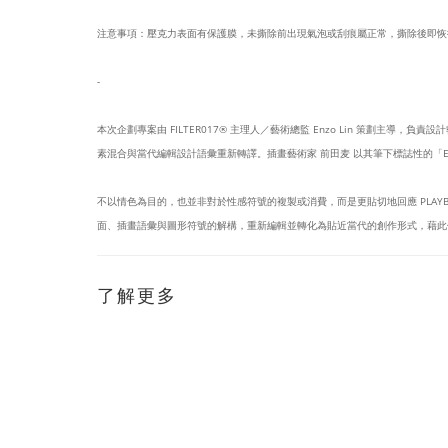
注意事項：壓克力表面有保護膜，未撕除前出現氣泡或刮痕屬正常，撕除後即恢
-
本次企劃專案由 FILTER017® 主理人／藝術總監 Enzo Lin 策劃主導，負責
素混合與當代編輯設計語彙重新轉譯。插畫藝術家 前田麦 以其筆下標誌性的「EYE
不以情色為目的，也並非對於性感符號的複製或消費，而是更貼切地回應 PLA
面、插畫語彙與圖形符號的解構，重新編輯並轉化為貼近當代的創作形式，藉此
了解更多