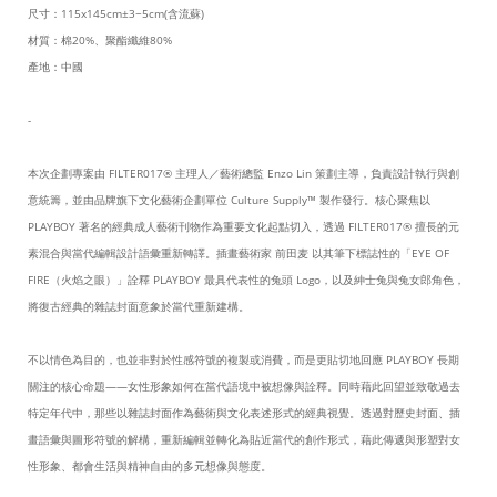
尺寸：115x145cm±3~5cm(含流蘇)
材質：棉20%、聚酯纖維80%
產地：中國
-
本次企劃專案由 FILTER017® 主理人／藝術總監 Enzo Lin 策劃主導，負責設計執行與創
意統籌，並由品牌旗下文化藝術企劃單位 Culture Supply™ 製作發行。核心聚焦以
PLAYBOY 著名的經典成人藝術刊物作為重要文化起點切入，透過 FILTER017® 擅長的元
素混合與當代編輯設計語彙重新轉譯。插畫藝術家 前田麦 以其筆下標誌性的「EYE OF
FIRE（火焰之眼）」詮釋 PLAYBOY 最具代表性的兔頭 Logo，以及紳士兔與兔女郎角色，
將復古經典的雜誌封面意象於當代重新建構。
不以情色為目的，也並非對於性感符號的複製或消費，而是更貼切地回應 PLAYBOY 長期
關注的核心命題——女性形象如何在當代語境中被想像與詮釋。同時藉此回望並致敬過去
特定年代中，那些以雜誌封面作為藝術與文化表述形式的經典視覺。透過對歷史封面、插
畫語彙與圖形符號的解構，重新編輯並轉化為貼近當代的創作形式，藉此傳遞與形塑對女
性形象、都會生活與精神自由的多元想像與態度。