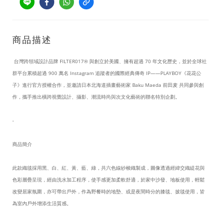
商品描述
台灣跨領域設計品牌 FILTER017® 與創立於美國、擁有超過 70 年文化歷史，並於全球社
群平台累積超過 900 萬名 Instagram 追蹤者的國際經典傳奇 IP——PLAYBOY《花花公
子》進行官方授權合作，並邀請日本北海道插畫藝術家 Baku Maeda 前田麦 共同參與創
作，攜手推出橫跨視覺設計、攝影、潮流時尚與次文化藝術的聯名特別企劃。
-
商品簡介
此款織毯採用黑、白、紅、黃、藍、綠，共六色線紗梭織製成，圖像透過經緯交織緹花與
色彩層疊呈現，經由洗水加工程序，使手感更加柔軟舒適，於家中沙發、地板使用，輕鬆
改變居家氛圍，亦可帶出戶外，作為野餐時的地墊、或是夜間時分的膝毯、披毯使用，皆
為室內戶外增添生活質感。