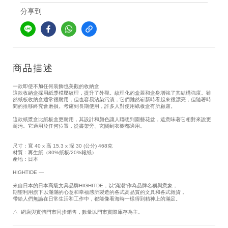
分享到
商品描述
一款即使不加任何裝飾也美觀的收納盒
這款收納盒採用紙漿模壓紋理，提升了外觀。紋理化的盒蓋和盒身增強了其結構強度。雖
然紙板收納盒通常很耐用，但也容易沾染污漬，它們雖然嶄新時看起來很漂亮，但隨著時
間的推移終究會磨損。考慮到長期使用，許多人對使用紙板盒有所顧慮。
這款紙漿盒比紙板盒更耐用，其設計和顏色讓人聯想到園藝花盆，這意味著它相對來說更
耐污。它適用於任何位置，從書架旁、玄關到衣櫥都適用。
尺寸：寬 40 x 高 15.3 x 深 30 (公分) 468克
材質：再生紙（80%紙板/20%報紙）
產地：日本
HIGHTIDE —
來自日本的日本高級文具品牌HIGHITDE，以“滿潮”作為品牌名稱與意象，
期望利用旗下以滿滿的心意和幸福感所製造的各式高品質的文具和各式雜貨，
帶給人們無論在日常生活和工作中，都能像看海時一樣得到精神上的滿足。
△  網店與實體門市同步銷售，數量以門市實際庫存為主。