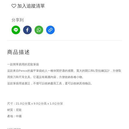
加入追蹤清單
分享到
商品描述
一款簡單易用的尼龍筆袋
這款來自Penco的扁平筆袋給人一種休閒舒適的感覺。寬大的開口和L型拉鍊設計，方便取
用剪刀和尺等文具。它還設有兩層內袋，方便收納各種小物。
這款筆袋用途廣泛，不僅可以收納書寫工具，還可以收納其他物品。
尺寸：21.0公分寬 x 9.0公分高 x 1.0公分深
材質：尼龍
產地：中國