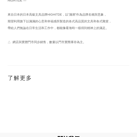
HIGHTIDE —
來自日本的日本高級文具品牌HIGHITDE，以“滿潮”作為品牌名稱與意象，
期望利用旗下以滿滿的心意和幸福感所製造的各式高品質的文具和各式雜貨，
帶給人們無論在日常生活和工作中，都能像看海時一樣得到精神上的滿足。
△ 網店與實體門市同步銷售，數量以門市實際庫存為主。
了解更多