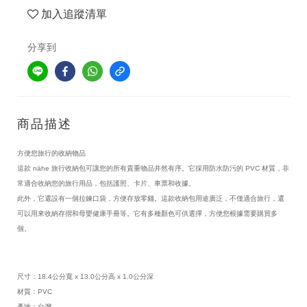
加入追蹤清單
分享到
商品描述
方便您旅行的收納物品
這款 nähe 旅行收納包可讓您的所有貴重物品井然有序。它採用防水防污的 PVC 材質，非
常適合收納您的旅行用品，包括護照、卡片、車票和收據。
此外，它還設有一個拉鍊口袋，方便存放零錢。這款收納包用途廣泛，不僅適合旅行，還
可以用來收納存摺和母嬰健康手冊等。它有多種顏色可供選擇，方便您根據需要購買多
個。
尺寸：18.4公分寬 x 13.0公分高 x 1.0公分深
材質：PVC
產地：台灣