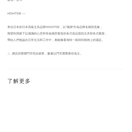
HIGHTIDE —
來自日本的日本高級文具品牌HIGHITDE，以“滿潮”作為品牌名稱與意象，
期望利用旗下以滿滿的心意和幸福感所製造的各式高品質的文具和各式雜貨，
帶給人們無論在日常生活和工作中，都能像看海時一樣得到精神上的滿足。
△ 網店與實體門市同步銷售，數量以門市實際庫存為主。
了解更多