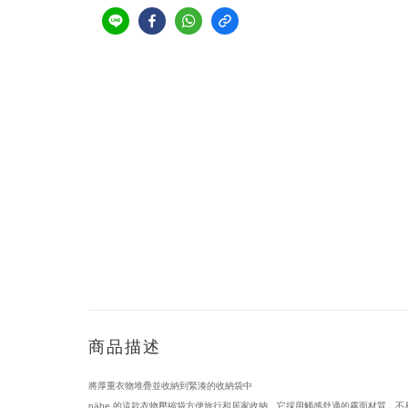
商品描述
將厚重衣物堆疊並收納到緊湊的收納袋中
nähe 的這款衣物壓縮袋方便旅行和居家收納。它採用觸感舒適的霧面材質，