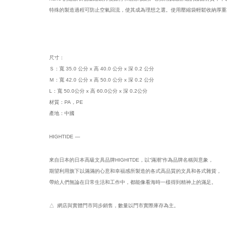
特殊的製造過程可防止空氣回流，使其成為理想之選。使用壓縮袋輕鬆收納厚重
尺寸：
Ｓ：寬 35.0 公分 x 高 40.0 公分 x 深 0.2 公分
Ｍ：寬 42.0 公分 x 高 50.0 公分 x 深 0.2 公分
L：寬 50.0公分 x 高 60.0公分 x 深 0.2公分
材質：PA，PE
產地：中國
HIGHTIDE —
來自日本的日本高級文具品牌HIGHITDE，以“滿潮”作為品牌名稱與意象，
期望利用旗下以滿滿的心意和幸福感所製造的各式高品質的文具和各式雜貨，
帶給人們無論在日常生活和工作中，都能像看海時一樣得到精神上的滿足。
△ 網店與實體門市同步銷售，數量以門市實際庫存為主。