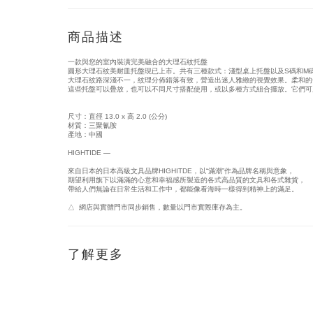
商品描述
一款與您的室內裝潢完美融合的大理石紋托盤
圓形大理石紋美耐皿托盤現已上市。共有三種款式：淺型桌上托盤以及S碼和M
大理石紋路深淺不一，紋理分佈錯落有致，營造出迷人雅緻的視覺效果。柔和的
這些托盤可以
疊放，也可以不同尺寸搭配使用，或以多種方式組合擺放。它們可
尺寸：直徑 13.0 x 高 2.0 (公分)
材質：三聚氰胺
產地：中國
HIGHTIDE —
來自日本的日本高級文具品牌HIGHITDE，以“滿潮”作為品牌名稱與意象，
期望利用旗下以滿滿的心意和幸福感所製造的各式高品質的文具和各式雜貨，
帶給人們無論在日常生活和工作中，都能像看海時一樣得到精神上的滿足。
△  網店與實體門市同步銷售，數量以門市實際庫存為主。
了解更多