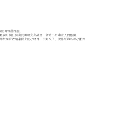
碼的可堆疊托盤。
色調可與任何房間風格完美融合，營造出舒適宜人的氛圍。
用於整齊收納桌面上的小物件，例如夾子、便條紙和各種小配件。