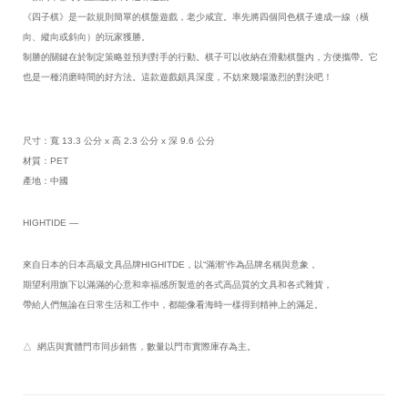
《四子棋》是一款規則簡單的棋盤遊戲，老少咸宜。率先將四個同色棋子連成一線（橫
向、縱向或斜向）的玩家獲勝。
制勝的關鍵在於制定策略並預判對手的行動。棋子可以收納在滑動棋盤內，方便攜帶。它
也是一種消磨時間的好方法。這款遊戲頗具深度，不妨來幾場激烈的對決吧！
尺寸：寬 13.3 公分 x 高 2.3 公分 x 深 9.6 公分
材質：PET
產地：中國
HIGHTIDE —
來自日本的日本高級文具品牌HIGHITDE，以“滿潮”作為品牌名稱與意象，
期望利用旗下以滿滿的心意和幸福感所製造的各式高品質的文具和各式雜貨，
帶給人們無論在日常生活和工作中，都能像看海時一樣得到精神上的滿足。
△ 網店與實體門市同步銷售，數量以門市實際庫存為主。