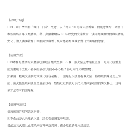
【品牌介紹]】
HIBI，即日文中的「每日、日常」之意。以「每天 10 分鐘天然香氣」的創意概念，結合日
本淡路島百年天然香氛工藝，與播磨地區 80 年歷史的火柴技術，演繹內斂優雅的和風香氛
文化，讓人彷彿置身日本的純淨幽香，氣味悠邈如同我們對日式風格的想像。
【使用方法】
HIBI本身是植物粉末磨成粉加結合劑成型的，不像一般火柴是木頭較堅固，可用比較垂直
的角度刷下去較不容易斷裂(如真的不小心斷了都可用打火機點燃)，
如果用一般刷火柴的方式就比較容易斷，一開始起火後會有像火柴一樣燃燒的味道是正常
的，當火慢慢燒到後面黑色那段有一點點紅紅的就可以把火甩掉放在附的防火棉上，這時
候才是香味的開始喔!
【使用時注意】
使用前請詳細閱讀說明書。
因本產品涉及高溫及火源，請勿在使用途中離開。
務必注意火焰以正確燒到香料棒並熄滅，務必放置於專用燃燒墊。