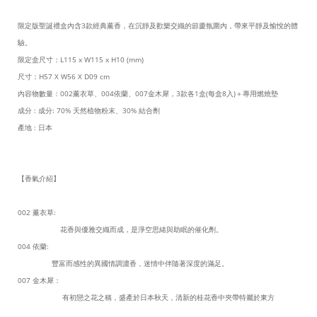
限定版聖誕禮盒內含3款經典薰香，在沉靜及歡樂交織的節慶氛圍內，帶來平靜及愉悅的體
驗。
限定盒尺寸：L115 x W115 x H10 (mm)
尺寸：H57 X W56 X D09 cm
內容物數量：002薰衣草、004依蘭、007金木犀，3款各1盒(每盒8入)＋專用燃燒墊
成分 : 成分: 70% 天然植物粉末、30% 結合劑
產地 : 日本
【香氣介紹】
002 薰衣草:
花香與優雅交織而成，是淨空思緒與助眠的催化劑。
004 依蘭:
豐富而感性的異國情調濃香，迷情中伴隨著深度的滿足。
007 金木犀：
有初戀之花之稱，盛產於日本秋天，清新的桂花香中夾帶特屬於東方