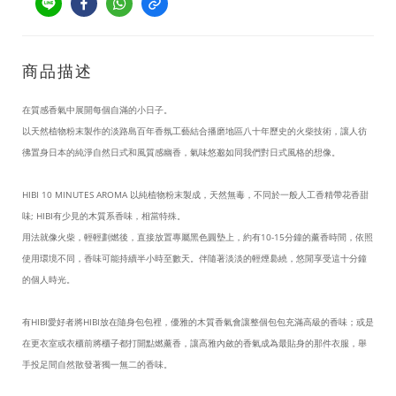
商品描述
在質感香氣中展開每個自滿的小日子。
以天然植物粉末製作的淡路島百年香氛工藝結合播磨地區八十年歷史的火柴技術，讓人彷
彿置身日本的純淨自然日式和風質感幽香，氣味悠邈如同我們對日式風格的想像。
HIBI 10 MINUTES AROMA 以純植物粉末製成，天然無毒，不同於一般人工香精帶花香甜
味; HIBI有少見的木質系香味，相當特殊。
用法就像火柴，輕輕劃燃後，直接放置專屬黑色圓墊上，約有10-15分鐘的薰香時間，依照
使用環境不同，香味可能持續半小時至數天。伴隨著淡淡的輕煙裊繞，悠閒享受這十分鐘
的個人時光。
有HIBI愛好者將HIBI放在隨身包包裡，優雅的木質香氣會讓整個包包充滿高級的香味；或是
在更衣室或衣櫃前將櫃子都打開點燃薰香，讓高雅內斂的香氣成為最貼身的那件衣服，舉
手投足間自然散發著獨一無二的香味。