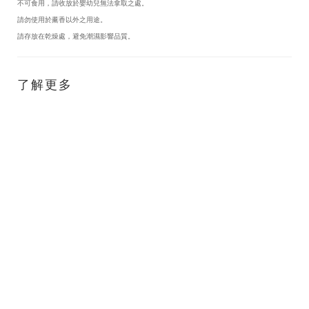
不可食用，請收放於嬰幼兒無法拿取之處。
請勿使用於薰香以外之用途。
請存放在乾燥處，避免潮濕影響品質。
了解更多