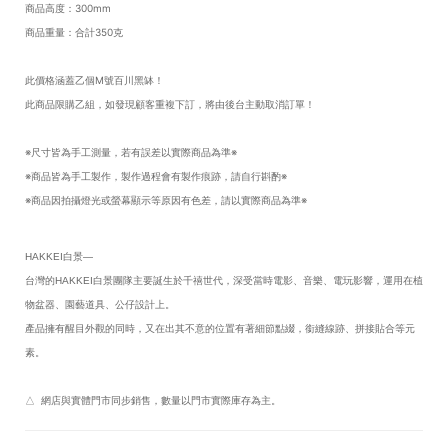
商品高度：300mm
商品重量：合計350克
此價格涵蓋乙個M號百川黑缽！
此商品限購乙組，如發現顧客重複下訂，將由後台主動取消訂單！
※尺寸皆為手工測量，若有誤差以實際商品為準※
※商品皆為手工製作，製作過程會有製作痕跡，請自行斟酌※
※商品因拍攝燈光或螢幕顯示等原因有色差，請以實際商品為準※
HAKKEI白景—
台灣的HAKKEI白景團隊主要誕生於千禧世代，深受當時電影、音樂、電玩影響，運用在植
物盆器、園藝道具、公仔設計上。
產品擁有醒目外觀的同時，又在出其不意的位置有著細節點綴，銜縫線跡、拼接貼合等元
素。
△ 網店與實體門市同步銷售，數量以門市實際庫存為主。