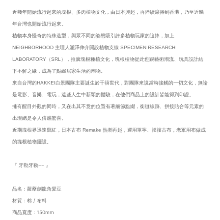
近幾年開始流行起來的塊根、多肉植物文化，由日本興起，再陸續席捲到香港，乃至近幾
年台灣也開始流行起來。
植物本身怪奇的特殊造型，與眾不同的姿態吸引許多植物玩家的追捧，加上
NEIGHBORHOOD 主理人瀧澤伸介開設植物支線 SPECIMEN RESEARCH
LABORATORY（SRL），推廣塊根種植文化，塊根植物從此也跟藝術潮流、玩具設計結
下不解之緣，成為了點綴居家生活的潮物。
來自台灣的HAKKEI白景團隊主要誕生於千禧世代，對團隊來說當時接觸的一切文化，無論
是電影、音樂、電玩，這些人生中新穎的體驗，在他們商品上的設計皆能得到印證。
擁有醒目外觀的同時，又在出其不意的位置有著細節點綴，銜縫線跡、拼接貼合等元素的
出現總是令人倍感驚喜。
近期塊根界迅速竄紅，日本古布 Remake 熱潮再起，運用單寧、襤褸古布，老軍用布做成
的塊根植物擺設。
『 牙勒牙勒~~ 』
品名：蘿藦劍龍角愛豆
材質：棉 / 布料
商品寬度：150mm