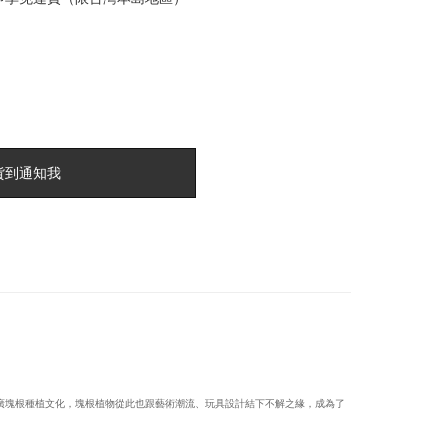
貨到通知我
RL），推廣塊根種植文化，塊根植物從此也跟藝術潮流、玩具設計結下不解之緣，成為了