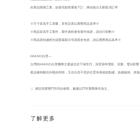
此商品限購乙隻，如發現顧客重複下訂，將由後台主動取消訂單
※尺寸皆為手工測量，若有誤差以實際商品為準※
※商品皆為手工製作，製作過程會有製作痕跡，請自行斟酌※
※商品因拍攝燈光或螢幕顯示等原因有色差，請以實際商品為準※
HAKKEI白景—
台灣的HAKKEI白景團隊主要誕生於千禧世代，深受當時電影、音樂、電玩影
產品擁有醒目外觀的同時，又在出其不意的位置有著細節點綴，銜縫線跡、拼接
△ 網店與實體門市同步銷售，數量以門市實際庫存為主。
了解更多