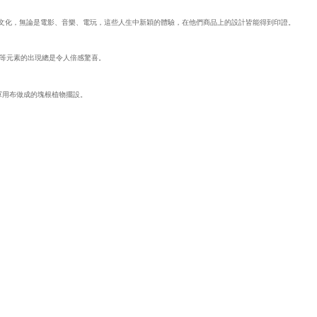
切文化，無論是電影、音樂、電玩，這些人生中新穎的體驗，在他們商品上的設計皆能得到印證。
等元素的出現總是令人倍感驚喜。
老軍用布做成的塊根植物擺設。