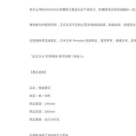
來自台灣的HAKKEI白景團隊主要誕生於千禧世代，對團隊來說當時接觸的一
擁有醒目外觀的同時，又在出其不意的位置有著細節點綴，銜縫線跡、拼接貼合
近期塊根界迅速竄紅，日本古布 Remake 熱潮再起，運用單寧、襤褸古布，
『紅紅火火 吃香喝辣 新年快樂 I 辣福 U』
【產品規格】
品名：辣椒愛豆
材質：棉 / 布料
商品寬度：160mm
商品高度：260mm
商品重量：合計340克
此價格涵蓋乙個M號百川黑缽