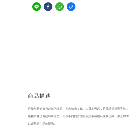
商品描述
近幾年開始流行起來的塊根、多肉植物文化，由日本興起，再陸續席捲到香港，
植物本身怪奇的特殊造型，與眾不同的姿態吸引許多植物玩家的追捧，加上NEIGHB
點綴居家生活的潮物。