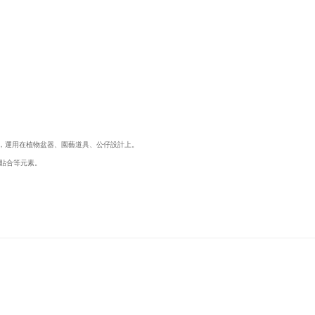
響，運用在植物盆器、園藝道具、公仔設計上。
貼合等元素。