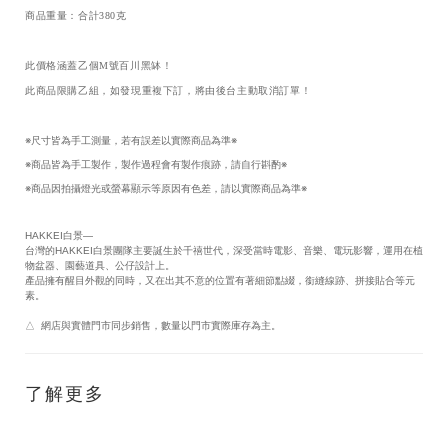
商品重量：合計380克
此價格涵蓋乙個M號百川黑缽！
此商品限購乙組，如發現重複下訂，將由後台主動取消訂單！
※尺寸皆為手工測量，若有誤差以實際商品為準※
※商品皆為手工製作，製作過程會有製作痕跡，請自行斟酌※
※商品因拍攝燈光或螢幕顯示等原因有色差，請以實際商品為準※
HAKKEI白景—
台灣的HAKKEI白景團隊主要誕生於千禧世代，深受當時電影、音樂、電玩影響，運用在植
物盆器、園藝道具、公仔設計上。
產品擁有醒目外觀的同時，又在出其不意的位置有著細節點綴，銜縫線跡、拼接貼合等元
素。
△ 網店與實體門市同步銷售，數量以門市實際庫存為主。
了解更多