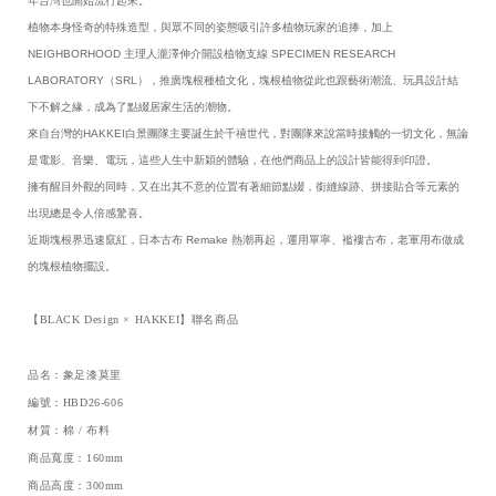
年台灣也開始流行起來。
植物本身怪奇的特殊造型，與眾不同的姿態吸引許多植物玩家的追捧，加上
NEIGHBORHOOD 主理人瀧澤伸介開設植物支線 SPECIMEN RESEARCH
LABORATORY（SRL），推廣塊根種植文化，塊根植物從此也跟藝術潮流、玩具設計結
下不解之緣，成為了點綴居家生活的潮物。
來自台灣的HAKKEI白景團隊主要誕生於千禧世代，對團隊來說當時接觸的一切文化，無論
是電影、音樂、電玩，這些人生中新穎的體驗，在他們商品上的設計皆能得到印證。
擁有醒目外觀的同時，又在出其不意的位置有著細節點綴，銜縫線跡、拼接貼合等元素的
出現總是令人倍感驚喜。
近期塊根界迅速竄紅，日本古布 Remake 熱潮再起，運用單寧、襤褸古布，老軍用布做成
的塊根植物擺設。
【BLACK Design × HAKKEI】聯名商品
品名：象足漆莫里
編號：HBD26-606
材質：棉 / 布料
商品寬度：160mm
商品高度：300mm