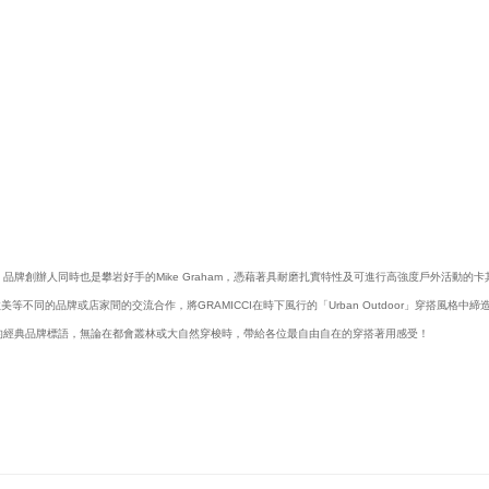
下，品牌創辦人同時也是攀岩好手的Mike Graham，憑藉著具耐磨扎實特性及可進行高強度戶外活動
同的品牌或店家間的交流合作，將GRAMICCI在時下風行的「Urban Outdoor」穿搭風格中
放蕩不羈的經典品牌標語，無論在都會叢林或大自然穿梭時，帶給各位最自由自在的穿搭著用感受！