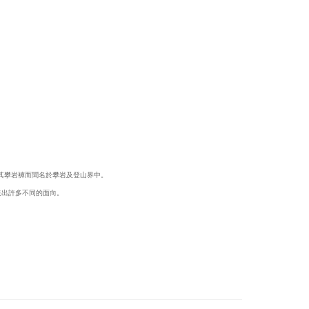
的卡其攀岩褲而聞名於攀岩及登山界中。
締造出許多不同的面向。