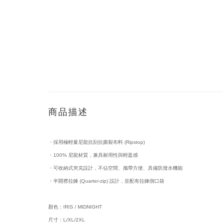
商品描述
・採用極輕量尼龍抗刮抗撕裂布料 (Ripstop)
・100% 尼龍材質，兼具耐用性與輕盈感
・可收納式夾克設計，不佔空間、攜帶方便、具備防潑水機能
・半開襟拉鍊 (Quarter-zip) 設計，並配有拉鍊側口袋
顏色：IRIS / MIDNIGHT
尺寸：L/XL/2XL