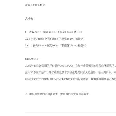
材質：100%尼龍
尺寸表：
L：衣長74cm / 胸寬66cm / 下擺寬61cm / 袖長91
XL : 衣長76cm / 胸寬68cm / 下擺寬66cm / 袖長94
2XL：衣長78cm / 胸寬70cm / 下擺寬71cm / 袖長96
GRAMICCI —
1982年創立於美國的戶外品牌GRAMICCI，在加州得天獨厚的豐富自然環境
至今30多個年頭來，除了經典款的卡其褲依然受到廣大歡迎外，藉由與日本、歐美等不
期望如同“FREEDOM OF MOVEMENT”這句源起於攀岩、象徵挑戰與
△ 網店與實體門市同步銷售，數量以門市實際庫存為主。