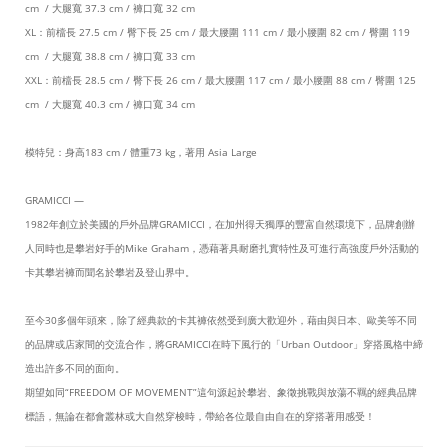
cm / 大腿寬 37.3 cm / 褲口寬 32 cm
XL：前檔長 27.5 cm / 臀下長 25 cm / 最大腰圍 111 cm / 最小腰圍 82 cm / 臀圍 119
cm / 大腿寬 38.8 cm / 褲口寬 33 cm
XXL：前檔長 28.5 cm / 臀下長 26 cm / 最大腰圍 117 cm / 最小腰圍 88 cm / 臀圍 125
cm / 大腿寬 40.3 cm / 褲口寬 34 cm
模特兒：身高183 cm / 體重73 kg，著用 Asia Large
GRAMICCI —
1982年創立於美國的戶外品牌GRAMICCI，在加州得天獨厚的豐富自然環境下，
品牌創辦
人同時也是攀岩好手的Mike Graham，
憑藉著具耐磨扎實特性及可進行高強度戶外活動的
卡其攀岩褲而聞名於攀岩及登山界中。
至今30多個年頭來，除了經典款的卡其褲依然受到廣大歡迎外，
藉由與日本、歐美等不同
的品牌或店家間的交流合作，
將GRAMICCI在時下風行的「Urban Outdoor」穿搭風格中締
造出許多不同的面向。
期望如同“FREEDOM OF MOVEMENT”這句源起於攀岩、象徵挑戰與放蕩不羈的經典品牌
標語，
無論在都會叢林或大自然穿梭時，帶給各位最自由自在的穿搭著用感受！