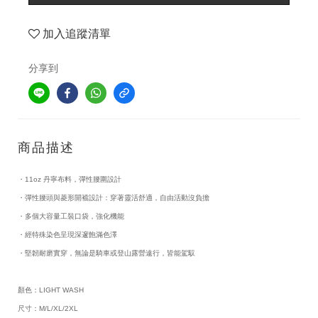
加入追蹤清單
分享到
商品描述
・11oz 丹寧布料，彈性腰圍設計
・彈性腰頭與菱形開襠設計：穿著靈活舒適，自由活動沒負擔
・多個大容量工裝口袋，強化機能
・經特殊染色呈現深邃飽滿色澤
・堅韌耐磨實穿，無論是騎車或登山露營遠行，皆能駕馭
顏色：LIGHT WASH
尺寸：M/L/XL/2XL