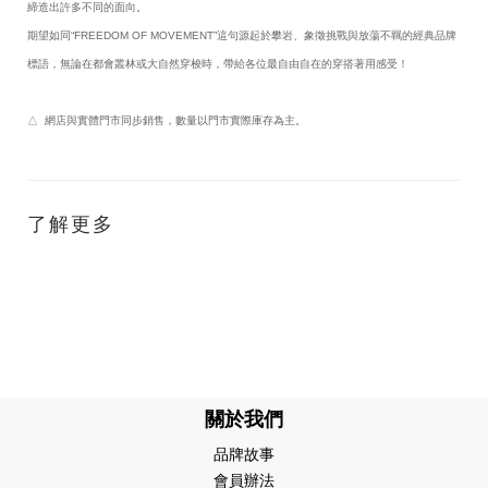
締造出許多不同的面向。
期望如同“FREEDOM OF MOVEMENT”這句源起於攀岩、象徵挑戰與放蕩不羈的經典品牌
標語，無論在都會叢林或大自然穿梭時，帶給各位最自由自在的穿搭著用感受！
△ 網店與實體門市同步銷售，數量以門市實際庫存為主。
了解更多
關於我們
品牌故事
會員辦法