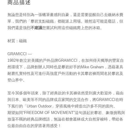
商品描述
無論您是特別為一張蠟筆畫感到自豪，還是需要提醒自己去繳納水費
單，我們的「攀岩支點磁鐵」都能派上用場。雖然這可能是廢話，但
我們還是強烈
不建議
您嘗試利用這些磁鐵爬上您的冰箱。
材質：磁鐵
GRAMICCI —
1982年創立於美國的戶外品牌GRAMICCI，在加州得天獨厚的豐富自
然環境下，品牌創辦人同時也是攀岩好手的Mike Graham，憑藉著具
耐磨扎實特性及可進行高強度戶外活動的卡其攀岩褲而聞名於攀岩及
登山界中。
至今30多個年頭來，除了經典款的卡其褲依然受到廣大歡迎外，藉由
與日本、歐美等不同的品牌或店家間的交流合作，將GRAMICCI在時
下風行的「Urban Outdoor」穿搭風格中締造出許多不同的面向。
期望如同“FREEDOM OF MOVEMENT”這句源起於攀岩、象徵挑戰與
放蕩不羈的經典品牌標語，無論在都會叢林或大自然穿梭時，帶給各
位最自由自在的穿搭著用感受！