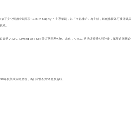
ER017® 旗下文化藝術企劃單位 Culture Supply™ 主導策劃，以「文化補給」為主軸，將創作視為可被傳
收藏。
M.C. Limited Box Set 運送至世界各地。未來，A.M.C. 將持續透過各類計畫，拓展這
90年代美式風格呈現，為日常搭配增添更多趣味。