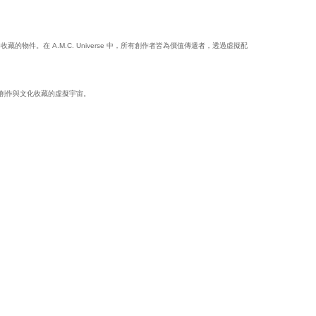
遞與收藏的物件。在 A.M.C. Universe 中，所有創作者皆為價值傳遞者，透過虛擬配
個關於創作與文化收藏的虛擬宇宙。