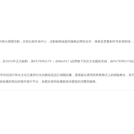
家的身分展開活動，目前以創作為中心，活動範疇涵蓋與服飾品牌的合作、個展及壁畫創作等多個領域，主要的藝術
行單位，於2023年正式啟動，為FILTER017®（ @filter017 )品牌旗下的次文化藝術支線，由FILTER01
探索、推廣城市街頭流行和次文化元素所衍生的藝術及設計相關語彙，透過媒合應用與商業模式上的經驗整合
術收藏與商品的製作發行平台，為愛好者和收藏家提供優質的消費與服務。