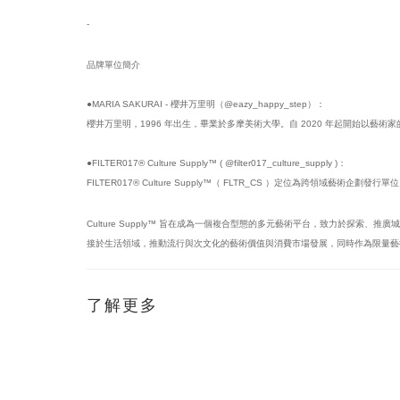
-
品牌單位簡介
●MARIA SAKURAI - 櫻井万里明（@eazy_happy_step）：
櫻井万里明，1996 年出生，畢業於多摩美術大學。自 2020 年起開始以藝術
●FILTER017® Culture Supply™ ( @filter017_culture_supply )：
FILTER017® Culture Supply™（ FLTR_CS ）定位為跨領域藝術企劃發
Culture Supply™ 旨在成為一個複合型態的多元藝術平台，致力於
接於生活領域，推動流行與次文化的藝術價值與消費市場發展，同時作為限量藝
了解更多