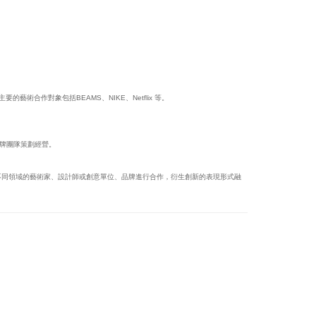
合作對象包括BEAMS、NIKE、Netflix 等。
7®品牌團隊策劃經營。
，與不同領域的藝術家、設計師或創意單位、品牌進行合作，衍生創新的表現形式融