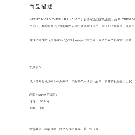
商品描述
ARTIST MICRO CAPSULES（A.M.C.）藝術家微型膠囊企劃，由 FILT
送系統，將乘載創作語彙的微型包裹投遞至生活場景，實現創作的穿著、使用與
首發企劃以配送員為概念巧妙玩味人設與視覺形象，象徵不同文化能量的流通，負責將 A.
-
商品簡介
以經典復古棒球帽型作為基礎，搭配雙色水洗磨毛面料，將整體視覺導向以80、
帽圍：58cm(可調節)
材質：100%棉
產地：台灣
注意事項：線紗倒向、擠壓造成襯底露出屬正常現象。