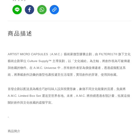
商品描述
ARTIST MICRO CAPSULES（A.M.C.）藝術家微型膠囊企劃，由 FILTER017® 旗下文化
藝術企劃單位 Culture Supply™ 主導策劃，以「文化補給」為主軸，將創作視為可被傳遞
與收藏的物件。在 A.M.C. Universe 中，所有創作者皆為價值傳遞者，透過虛擬配送系
統，將乘載創作語彙的微型包裹投遞至生活場景，實現創作的穿著、使用與收藏。
首發企劃以配送員為概念巧妙玩味人設與視覺形象，象徵不同文化能量的流通，負責將 
A.M.C. Limited Box Set 運送至世界各地。未來，A.M.C. 將持續透過各類計畫，拓展這個
關於創作與文化收藏的虛擬宇宙。
-
商品簡介