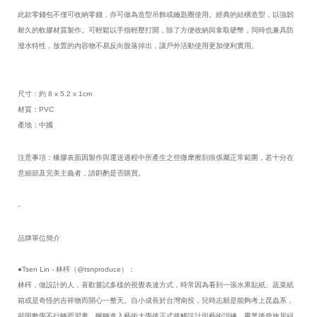
此款零錢包不僅可收納零錢，亦可做為造型吊飾或鑰匙圈使用。經典的結構造型，以強韌
耐久的軟膠材質製作。可輕鬆以手指輕壓打開，除了方便收納與拿取硬幣，同時也兼具防
潑水特性，放置的內容物不易反向脫落掉出，讓戶外活動使用更加便利實用。
尺寸：約 8 x 5.2 x 1cm
材質：PVC
產地：中國
注意事項：橡膠表面因製作與運送過程中所產生之些微摩擦刮痕係屬正常範圍，若十分在
意細節及完美主義者，請斟酌是否購買。
-
品牌單位簡介
●Tsen Lin - 林梣（@tsnproduce）：
林梣，做設計的人，喜歡嘗試多樣的視覺表達方式，時常因為看到一張水果貼紙、蔬菜紙
箱或是奇怪的吉祥物而開心一整天。自小成長於台灣南投，兒時志願是能夠考上昆蟲系，
卻因數學不行轉而習畫，輾轉進入藝術大學後正式接觸設計與藝術訓練，畢業後曾旅居紐