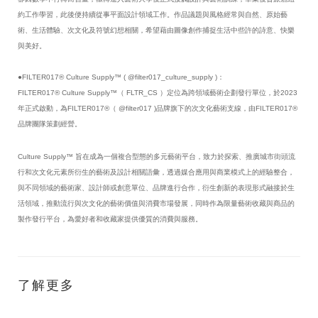
約工作學習，此後便持續從事平面設計領域工作。作品議題與風格經常與自然、原始藝
術、生活體驗、次文化及符號幻想相關，希望藉由圖像創作捕捉生活中些許的詩意、快樂
與美好。
●FILTER017® Culture Supply™ ( @filter017_culture_supply )：
FILTER017® Culture Supply™（ FLTR_CS ）定位為跨領域藝術企劃發行單位，於2023
年正式啟動，為FILTER017®（ @filter017 )品牌旗下的次文化藝術支線，由FILTER017®
品牌團隊策劃經營。
Culture Supply™ 旨在成為一個複合型態的多元藝術平台，致力於探索、推廣城市街頭流
行和次文化元素所衍生的藝術及設計相關語彙，透過媒合應用與商業模式上的經驗整合，
與不同領域的藝術家、設計師或創意單位、品牌進行合作，衍生創新的表現形式融接於生
活領域，推動流行與次文化的藝術價值與消費市場發展，同時作為限量藝術收藏與商品的
製作發行平台，為愛好者和收藏家提供優質的消費與服務。
了解更多