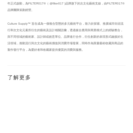
年正式啟動，為FILTER017®（ @filter017 )品牌旗下的次文化藝術支線，由FILTER017®
品牌團隊策劃經營。
Culture Supply™ 旨在成為一個複合型態的多元藝術平台，致力於探索、推廣城市街頭流
行和次文化元素所衍生的藝術及設計相關語彙，透過媒合應用與商業模式上的經驗整合，
與不同領域的藝術家、設計師或創意單位、品牌進行合作，衍生創新的表現形式融接於生
活領域，推動流行與次文化的藝術價值與消費市場發展，同時作為限量藝術收藏與商品的
製作發行平台，為愛好者和收藏家提供優質的消費與服務。
了解更多