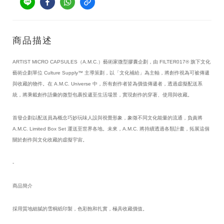
商品描述
ARTIST MICRO CAPSULES（A.M.C.）藝術家微型膠囊企劃，由 FILTER017® 旗下文化
藝術企劃單位 Culture Supply™ 主導策劃，以「文化補給」為主軸，將創作視為可被傳遞
與收藏的物件。在 A.M.C. Universe 中，所有創作者皆為價值傳遞者，透過虛擬配送系
統，將乘載創作語彙的微型包裹投遞至生活場景，實現創作的穿著、使用與收藏。
首發企劃以配送員為概念巧妙玩味人設與視覺形象，象徵不同文化能量的流通，負責將 
A.M.C. Limited Box Set 運送至世界各地。未來，A.M.C. 將持續透過各類計畫，拓展這個
關於創作與文化收藏的虛擬宇宙。
-
商品簡介
採用質地細膩的雪桐紙印製，色彩飽和扎實，極具收藏價值。