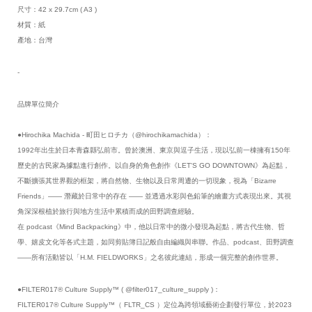
尺寸：42 x 29.7cm ( A3 ) 
材質：紙
產地：台灣
-
品牌單位簡介
●Hirochika Machida - 町田ヒロチカ（@hirochikamachida）：
1992年出生於日本青森縣弘前市。曾於澳洲、東京與逗子生活，現以弘前一棟擁有150年
歷史的古民家為據點進行創作。以自身的角色創作《LET'S GO DOWNTOWN》為起點，
不斷擴張其世界觀的框架，將自然物、生物以及日常周遭的一切現象，視為「Bizarre 
Friends」—— 潛藏於日常中的存在 —— 並透過水彩與色鉛筆的繪畫方式表現出來。其視
角深深根植於旅行與地方生活中累積而成的田野調查經驗。
在 podcast《Mind Backpacking》中，他以日常中的微小發現為起點，將古代生物、哲
學、嬉皮文化等各式主題，如同剪貼簿日記般自由編織與串聯。作品、podcast、田野調查
——所有活動皆以「H.M. FIELDWORKS」之名彼此連結，形成一個完整的創作世界。
●FILTER017® Culture Supply™ ( @filter017_culture_supply )：
FILTER017® Culture Supply™（ FLTR_CS ）定位為跨領域藝術企劃發行單位，於2023