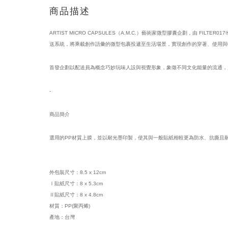
商品描述
ARTIST MICRO CAPSULES（A.M.C.）藝術家微型膠囊企劃，由 FILT
送系統，將乘載創作語彙的微型包裹投遞至生活場景，實現創作的穿著、使用與
首發企劃以配送員為概念巧妙玩味人設與視覺形象，象徵不同文化能量的流通，負責將 A.
-
商品簡介
選用的PP材質上膜，並以耐光墨印製，使其與一般貼紙相較更為防水、抗撕且
外包裝尺寸：8.5 x 12cm
Ⅰ貼紙尺寸：8 x 5.3cm
Ⅱ貼紙尺寸：8 x 4.8cm         
材質：PP(聚丙烯)
產地：台灣