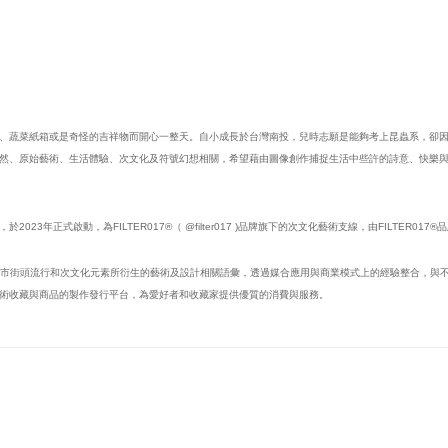
、蔬菜紙箱或是奇怪的吉祥物而開心一整天。自小成長於台灣南投，兒時志願是能夠考上昆蟲系，卻
然、原始藝術、生活體驗、次文化及符號幻想相關，希望藉由圖像創作捕捉生活中些許的詩意、快樂
行單位，於2023年正式啟動，為FILTER017®（ @filter017 )品牌旗下的次文化藝術支線，由FILTER01
探索、推廣城市街頭流行和次文化元素所衍生的藝術及設計相關語彙，透過媒合應用與商業模式上的經驗整合
術收藏與商品的製作發行平台，為愛好者和收藏家提供優質的消費與服務。