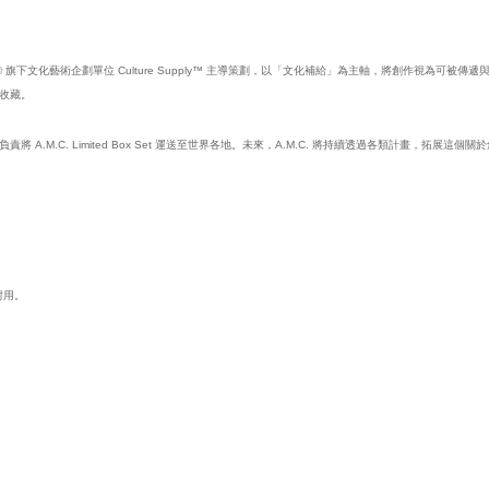
ER017® 旗下文化藝術企劃單位 Culture Supply™ 主導策劃，以「文化補給」為主軸，將創作視為可被傳
收藏。
M.C. Limited Box Set 運送至世界各地。未來，A.M.C. 將持續透過各類計畫，拓展這
耐用。