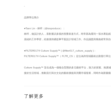
-
品牌單位簡介
●Tsen Lin - 林梣（@tsnproduce）：
林梣，做設計的人，喜歡嘗試多樣的視覺表達方式，時常因為看到一張水果貼紙
居紐約工作學習，此後便持續從事平面設計領域工作。作品議題與風格經常與自
●FILTER017® Culture Supply™ ( @filter017_culture_supply )：
FILTER017® Culture Supply™（ FLTR_CS ）定位為跨領域藝術企劃發
Culture Supply™ 旨在成為一個複合型態的多元藝術平台，致力於
接於生活領域，推動流行與次文化的藝術價值與消費市場發展，同時作為限量藝
了解更多