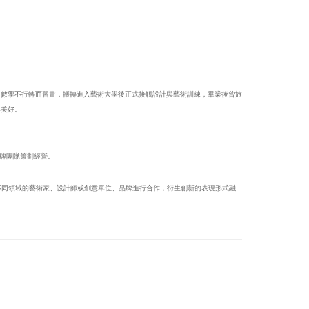
因數學不行轉而習畫，輾轉進入藝術大學後正式接觸設計與藝術訓練，畢業後曾旅
與美好。
7®品牌團隊策劃經營。
，與不同領域的藝術家、設計師或創意單位、品牌進行合作，衍生創新的表現形式融