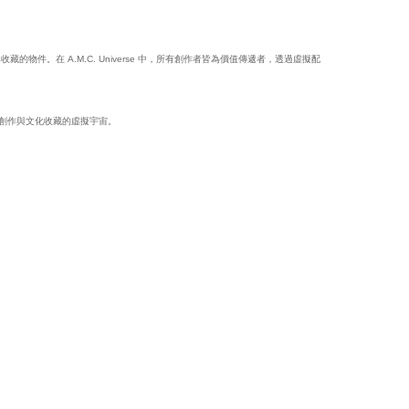
遞與收藏的物件。在 A.M.C. Universe 中，所有創作者皆為價值傳遞者，透過虛擬配
個關於創作與文化收藏的虛擬宇宙。