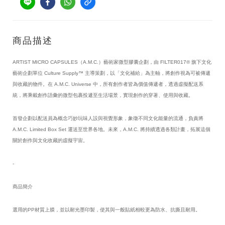
商品描述
ARTIST MICRO CAPSULES（A.M.C.）藝術家微型膠囊企劃，由 FILTER017® 旗下文化
藝術企劃單位 Culture Supply™ 主導策劃，以「文化補給」為主軸，將創作視為可被傳遞
與收藏的物件。在 A.M.C. Universe 中，所有創作者皆為價值傳遞者，透過虛擬配送系
統，將乘載創作語彙的微型包裹投遞至生活場景，實現創作的穿著、使用與收藏。
首發企劃以配送員為概念巧妙玩味人設與視覺形象，象徵不同文化能量的流通，負責將 
A.M.C. Limited Box Set 運送至世界各地。未來，A.M.C. 將持續透過各類計畫，拓展這個
關於創作與文化收藏的虛擬宇宙。
-
商品簡介
選用的PP材質上膜，並以耐光墨印製，使其與一般貼紙相較更為防水、抗撕且耐用。