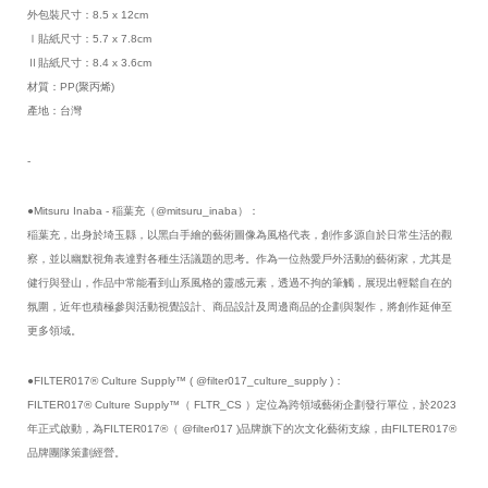
外包裝尺寸：8.5 x 12cm
Ⅰ貼紙尺寸：5.7 x 7.8cm
Ⅱ貼紙尺寸：8.4 x 3.6cm         
材質：PP(聚丙烯)
產地：台灣
-
●Mitsuru Inaba - 稲葉充（@mitsuru_inaba）：
稲葉充，出身於埼玉縣，以黑白手繪的藝術圖像為風格代表，創作多源自於日常生活的觀
察，並以幽默視角表達對各種生活議題的思考。作為一位熱愛戶外活動的藝術家，尤其是
健行與登山，作品中常能看到山系風格的靈感元素，透過不拘的筆觸，展現出輕鬆自在的
氛圍，近年也積極參與活動視覺設計、商品設計及周邊商品的企劃與製作，將創作延伸至
更多領域。
●FILTER017® Culture Supply™ ( @filter017_culture_supply )：
FILTER017® Culture Supply™（ FLTR_CS ）定位為跨領域藝術企劃發行單位，於2023
年正式啟動，為FILTER017®（ @filter017 )品牌旗下的次文化藝術支線，由FILTER017®
品牌團隊策劃經營。