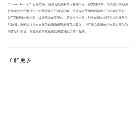
Culture Supply™ 旨在成為一個複合型態的多元藝術平台，致力於探索、推廣城市街頭流
行和次文化元素所衍生的藝術及設計相關語彙，透過媒合應用與商業模式上的經驗整合，
與不同領域的藝術家、設計師或創意單位、品牌進行合作，衍生創新的表現形式融接於生
活領域，推動流行與次文化的藝術價值與消費市場發展，同時作為限量藝術收藏與商品的
製作發行平台，為愛好者和收藏家提供優質的消費與服務。
了解更多