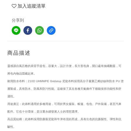
加入追蹤清單
分享到
商品描述
靈感源自風呂敷的肩背手提包，容量大，設計方便，長方形包身，開口處有抽繩翻蓋，可
將包內物品隱藏起來。
耐用防水布料：210D UHMWPE Gridstop 尼龍布料採用高分子量聚乙烯紗線和防水 PU 塗
層製成，具有防水、防風和防污性能。這確保了其在各種天氣條件下都能保持功能性和舒
適性。
用途廣泛：此佈料適用於多種用途，可用於男女服裝、帳篷、包包、戶外裝備，甚至汽車
配件。它也十分環保，是注重永續發展人士的理想選擇。
高品質結構：此佈料採用防撕裂尼龍和牛津布混紡而成，具有出色的抗撕裂性、彈性和抗
皺性。