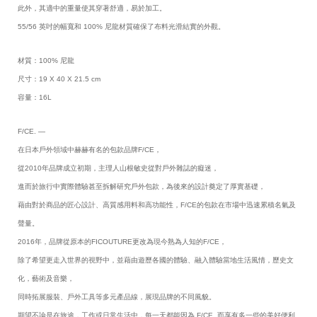
此外，其適中的重量使其穿著舒適，易於加工。
55/56 英吋的幅寬和 100% 尼龍材質確保了布料光滑結實的外觀。
材質：100% 尼龍
尺寸：19 X 40 X 21.5 cm
容量：16L
F/CE. —
在日本戶外領域中赫赫有名的包款品牌F/CE，
從2010年品牌成立初期，主理人山根敏史從對戶外雜誌的癡迷，
進而於旅行中實際體驗甚至拆解研究戶外包款，為後來的設計奠定了厚實基礎，
藉由對於商品的匠心設計、高質感用料和高功能性，F/CE的包款在市場中迅速累積名氣及
聲量。
2016年，品牌從原本的FICOUTURE更改為現今熟為人知的F/CE，
除了希望更走入世界的視野中，並藉由遊歷各國的體驗、融入體驗當地生活風情，歷史文
化，藝術及音樂，
同時拓展服裝、戶外工具等多元產品線，展現品牌的不同風貌。
期望不論是在旅途，工作或日常生活中，每一天都能因為 F/CE. 而享有多一些的美好便利