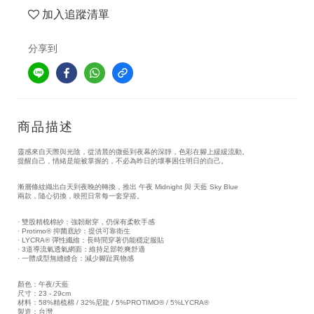
加入追蹤清單
分享到
商品描述
靈感來自天際與光陰，從清晨的微藍到夜幕的深靜，色彩在腳上緩緩流動。
提醒自己，情緒是能被掌握的，不必為昨日的壞事困住明日的自己。
漸層條紋織出白天到夜晚的轉換，推出 午夜 Midnight 與 天藍 Sky Blue
兩款，隨心切換，映照日常每一套穿搭。
· 雙股精梳棉紗：強韌耐穿，仍保有柔軟手感
· Protimo® 抑菌底紗：提供可靠衛生
· LYCRA® 彈性纖維：長時間穿著仍能穩定服貼
· 3道導流氣透氣網面：維持足部乾爽舒適
· 一體成型無縫縫合：減少腳趾異物感
顏色：午夜/天藍
尺寸：23 - 29cm
材料：58%精梳棉 / 32%尼龍 / 5%PROTIMO® / 5%LYCRA®
製造：台灣