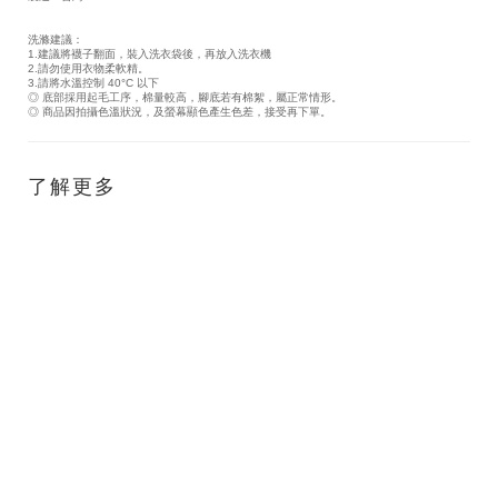
洗滌建議：
1.建議將襪子翻面，裝入洗衣袋後，再放入洗衣機
2.請勿使用衣物柔軟精。
3.請將水溫控制 40°C 以下
◎ 底部採用起毛工序，棉量較高，腳底若有棉絮，屬正常情形。
◎ 商品因拍攝色溫狀況，及螢幕顯色產生色差，接受再下單。
了解更多