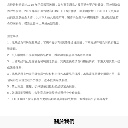
品牌最初起源於
1915
年的美國西雅圖，製作寢室用品之後再延伸至戶外睡袋，而後開始製
作戶外服飾，
2009
年與日本古物店
LOSTHILLS
合作後，經美國授權
LOSTHILLS
負責單
品的設計及生產工作，以日本工藝及機能布料，製作高品質戶外機能服飾，並且版型更符
合亞洲身形，營造出日本山系感的新能量。
注意事項：
1．此商品為特殊限量商品，官網不提供7日無條件退貨服務，下單完成即視為同意所有活
動規範。
2. 加入購物車不代表保留商品數量，以成功結帳訂單視為最終結果。
3．出貨商品均已是檢驗合格範圍之良品，完美主義者請自行斟酌購買，非重大瑕疵恕不提
供退換服務。
4．此產品所有包裝的外盒與包裝材料均僅作為產品的保護，為防護商品避免損壞之用，若
包裝部分因運送或外力受損，恕不提供退換服務。
5．禁止高溫、重壓、扔摔或強烈晃動產品以避免損傷。
6．為保障消費權益，收到商品後請於拆封過程中全程錄影。
7. FILTER017 保有解釋及更動活動內容與細節之權利，並以最新公告內容為主。
關於我們