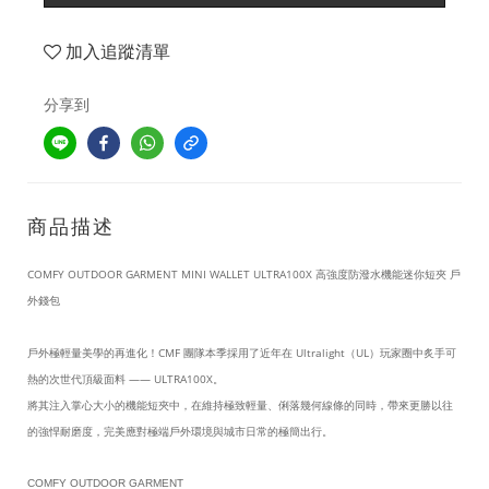
加入追蹤清單
分享到
商品描述
COMFY OUTDOOR GARMENT MINI WALLET ULTRA100X 高強度防潑水機能迷你短夾 戶
外錢包
戶外極輕量美學的再進化！CMF 團隊本季採用了近年在 Ultralight（UL）玩家圈中炙手可
熱的次世代頂級面料 —— ULTRA100X。
將其注入掌心大小的機能短夾中，在維持極致輕量、俐落幾何線條的同時，帶來更勝以往
的強悍耐磨度，完美應對極端戶外環境與城市日常的極簡出行。
COMFY OUTDOOR GARMENT