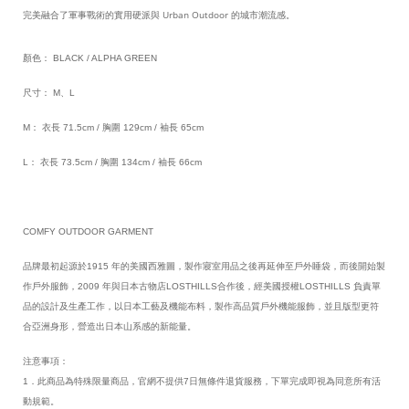
完美融合了軍事戰術的實用硬派與 Urban Outdoor 的城市潮流感。
顏色： BLACK / ALPHA GREEN
尺寸： M、L
M： 衣長 71.5cm / 胸圍 129cm / 袖長 65cm
L： 衣長 73.5cm / 胸圍 134cm / 袖長 66cm
COMFY OUTDOOR GARMENT
品牌最初起源於1915 年的美國西雅圖，製作寢室用品之後再延伸至戶外睡袋，而後開始製
作戶外服飾，2009 年與日本古物店LOSTHILLS合作後，經美國授權LOSTHILLS 負責單
品的設計及生產工作，以日本工藝及機能布料，製作高品質戶外機能服飾，並且版型更符
合亞洲身形，營造出日本山系感的新能量。
注意事項：
1．此商品為特殊限量商品，官網不提供7日無條件退貨服務，下單完成即視為同意所有活
動規範。