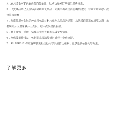
2. 加入購物車不代表保留商品數量，以成功結帳訂單視為最終結果。
3．出貨商品均已是檢驗合格範圍之良品，完美主義者請自行斟酌購買，非重大瑕疵恕不提
供退換服務。
4．此產品所有包裝的外盒與包裝材料均僅作為產品的保護，為防護商品避免損壞之用，若
包裝部分因運送或外力受損，恕不提供退換服務。
5．禁止高溫、重壓、扔摔或強烈晃動產品以避免損傷。
6．為保障消費權益，收到商品後請於拆封過程中全程錄影。
7. FILTER017 保有解釋及更動活動內容與細節之權利，並以最新公告內容為主。
了解更多