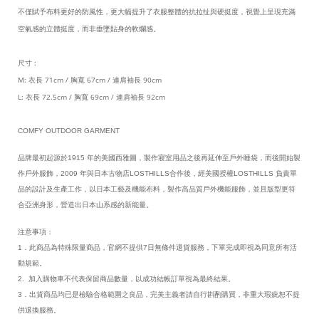
不僅賦予布料更好的防風性，更大幅提升了衣服整體的抗拉扯與硬挺度，視覺上呈現充滿
空氣感的立體挺度，而非垂墜貼身的軟爛感。
尺寸 :
M: 衣長 71cm / 胸寬 67cm / 連肩袖長 90cm
L: 衣長 72.5cm / 胸寬 69cm / 連肩袖長 92cm
COMFY OUTDOOR GARMENT
品牌最初起源於1915 年的美國西雅圖，製作寢室用品之後再延伸至戶外睡袋，而後開始製
作戶外服飾，2009 年與日本古物店LOSTHILLS合作後，經美國授權LOSTHILLS 負責單
品的設計及生產工作，以日本工藝及機能布料，製作高品質戶外機能服飾，並且版型更符
合亞洲身形，營造出日本山系感的新能量。
注意事項：
1．此商品為特殊限量商品，官網不提供7日無條件退貨服務，下單完成即視為同意所有活
動規範。
2. 加入購物車不代表保留商品數量，以成功結帳訂單視為最終結果。
3．出貨商品均已是檢驗合格範圍之良品，完美主義者請自行斟酌購買，非重大瑕疵恕不提
供退換服務。