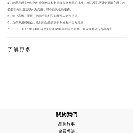
4．此產品所有包裝的外盒與包裝材料均僅作為產品的保護，為防護商品避免損壞之用，若
包裝部分因運送或外力受損，恕不提供退換服務。
5．禁止高溫、重壓、扔摔或強烈晃動產品以避免損傷。
6．為保障消費權益，收到商品後請於拆封過程中全程錄影。
7. FILTER017 保有解釋及更動活動內容與細節之權利，並以最新公告內容為主。
了解更多
關於我們
品牌故事
會員辦法