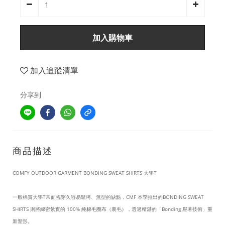
加入購物車
加入追蹤清單
分享到
商品描述
COMFY OUTDOOR GARMENT BONDING SWEAT SHIRTS 大學T
一般棉質大學T常面臨穿久容易鬆垮、無型的缺點，CMF 本季推出的BONDING SWEAT
SHIRTS 則將綿密紮實的 100% 純棉毛圈布（裏毛），透過精湛的「Bonding 壓著技術」重
新塑形。