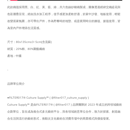
此款織毯採用黑、白、紅、黃、藍、綠，共六色線紗梭織製成，圖像透過經緯交織緹花與
色彩層疊呈現，經由洗水加工程序，使手感更加柔軟舒適，於家中沙發、地板使用，輕鬆
改變居家氛圍，亦可帶出戶外，作為野餐時的地墊、或是夜間時分的膝毯、披毯使用，皆
為室內戶外增添生活質感。
尺寸：80x135cm±3~5cm(含流蘇)
材質：20%棉、80%聚酯纖維
產地 : 中國
-
品牌單位簡介
●FILTER017® Culture Supply™ ( @filter017_culture_supply )
Culture Supply™ 是由FILTER017® ( @filter017 ) 品牌團隊於 2023 年成立的跨領域藝術
企劃單位，旨在成為複合式多元藝術平台，與各領域創意單位合作，致力於探索、創造融
合生活與流行的藝術形式，推動次文化藝術在消費市場中的商業模式與價值發展。