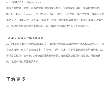
●〔 ;PiOTOPIA〕( @piotopia )
創辦人李霈瑜（大霈）因為熱愛無包裝和裸裝商店，進而創立以無塑、純素爲理念的品
牌。以「Pio + Utopia」（油+烏托邦）為名，溫潤，色彩豐富，握在手中每一塊沈甸甸的
作品是 PiOTOPIA 手工藝品皂。透過手工製作，將油脂與鹼水結合，創造出不僅是清潔用
品，也是浴室裝飾品的手工藝品皂，旨在鼓勵消費者做出更多有意識的選擇。
●STUDIO BUBEE( @studiobubee )
2019年於紐約創立的獨立珠寶工作室 ，創辦人黃品珩以珠寶飾品作為承載記憶的語言。如
今定居台灣，住在不靠海的城市；喜愛狗、花草、樹木，喜歡看著他們隨著季節更動，試
著捕捉從生活中的有趣、詩意的畫面轉換成飾品，持續透過金屬與材質凝視人與物的關
係，也延伸與世界互動的方式。
了解更多