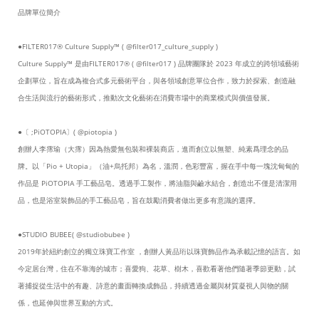
品牌單位簡介
●FILTER017® Culture Supply™ ( @filter017_culture_supply )
Culture Supply™ 是由FILTER017® ( @filter017 ) 品牌團隊於 2023 年成立的跨領域藝術
企劃單位，旨在成為複合式多元藝術平台，與各領域創意單位合作，致力於探索、創造融
合生活與流行的藝術形式，推動次文化藝術在消費市場中的商業模式與價值發展。
●〔 ;PiOTOPIA〕( @piotopia )
創辦人李霈瑜（大霈）因為熱愛無包裝和裸裝商店，進而創立以無塑、純素爲理念的品
牌。以「Pio + Utopia」（油+烏托邦）為名，溫潤，色彩豐富，握在手中每一塊沈甸甸的
作品是 PiOTOPIA 手工藝品皂。透過手工製作，將油脂與鹼水結合，創造出不僅是清潔用
品，也是浴室裝飾品的手工藝品皂，旨在鼓勵消費者做出更多有意識的選擇。
●STUDIO BUBEE( @studiobubee )
2019年於紐約創立的獨立珠寶工作室 ，創辦人黃品珩以珠寶飾品作為承載記憶的語言。如
今定居台灣，住在不靠海的城市；喜愛狗、花草、樹木，喜歡看著他們隨著季節更動，試
著捕捉從生活中的有趣、詩意的畫面轉換成飾品，持續透過金屬與材質凝視人與物的關
係，也延伸與世界互動的方式。