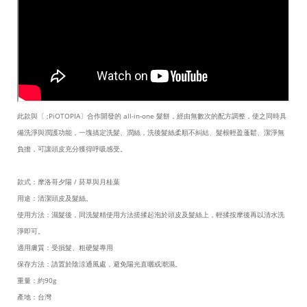
此款與〔 ;PiOTOPIA〕合作開發的 all-in-one 髮餅，經由無數次的配方調整，使之同時具
備洗淨與潤護功能，一塊搞定洗髮、潤絲，洗後髮絲柔順不糾結、髮根輕盈蓬鬆、潔淨無
負擔，可讓頭皮充分獲得呼吸感受。
款式：摩洛哥夕陽 / 菸草與月桂葉
用途：清潔頭皮及髮絲。
使用方法：濕髮後，同洗髮精使用方法搓揉起泡於頭皮及髮絲上，輕揉按摩後再以清水洗
淨即可。
適用膚質：受損髮、粗硬髮專用
保存方法：請置於陰涼通風處，避免陽光直曬或潮濕。
重量：約90g
產地：台灣