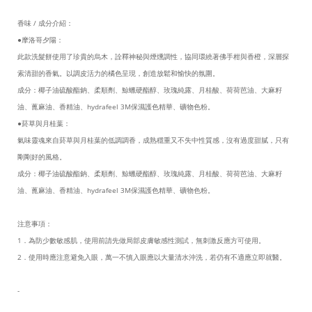
香味 / 成分介紹：
●摩洛哥夕陽：
此款洗髮餅使用了珍貴的烏木，詮釋神秘與煙燻調性，協同環繞著佛手柑與香橙，深層探
索清甜的香氣。以調皮活力的橘色呈現，創造放鬆和愉快的氛圍。
成分：椰子油硫酸酯鈉、柔順劑、鯨蠟硬酯醇、玫瑰純露、月桂酸、荷荷芭油、大麻籽
油、蓖麻油、香精油、hydrafeel 3M保濕護色精華、礦物色粉。
●菸草與月桂葉：
氣味靈魂來自菸草與月桂葉的低調調香，成熟穩重又不失中性質感，沒有過度甜膩，只有
剛剛好的風格。
成分：椰子油硫酸酯鈉、柔順劑、鯨蠟硬酯醇、玫瑰純露、月桂酸、荷荷芭油、大麻籽
油、蓖麻油、香精油、hydrafeel 3M保濕護色精華、礦物色粉。
注意事項：
1．為防少數敏感肌，使用前請先做局部皮膚敏感性測試，無刺激反應方可使用。
2．使用時應注意避免入眼，萬一不慎入眼應以大量清水沖洗，若仍有不適應立即就醫。
-